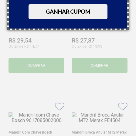
GANHAR CUPOM
Chave Para Mandril S3 Bosch
9617085008-000
Mandril Com Chave 1,5-13mm
1/2"x20 Fios Vonder
6670013120
R$
29
,
54
R$
27
,
87
Ou
2
x de
R$
14
,
77
Ou
2
x de
R$
13
,
93
COMPRAR
COMPRAR
Mandril Com Chave Bosch
Mandril Broca Anular MT2 Merax