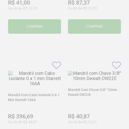
R$
41
,
00
R$
87
,
37
Ou
4
x de
R$
10
,
25
Ou
8
x de
R$
10
,
92
COMPRAR
COMPRAR
Mandril Com Chave 3/8" 10mm
Dewalt DW22E
Mandril Com Cabo Isolante 0 A 1
Mm Starrett 166A
R$
396
,
69
R$
40
,
87
Ou
9
x de
R$
44
,
07
Ou
4
x de
R$
10
,
21