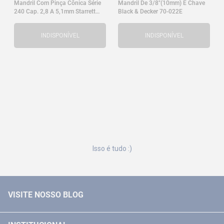
Mandril Com Pinça Cônica Série
Mandril De 3/8"(10mm) E Chave
240 Cap. 2,8 A 5,1mm Starrett
Black & Decker 70-022E
240D
INDISPONÍVEL
INDISPONÍVEL
Isso é tudo :)
VISITE NOSSO BLOG