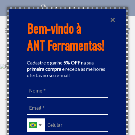
COMPRE COM CNPJ NO SITE
Bem-vindo à
ANT Ferramentas!
Buscar
Cadastre e ganhe
5% OFF
na sua
primeira compra
e receba as melhores
ofertas no seu e-mail
FERRAMENTAS MANUAIS
MANDRIL
FILTRAR