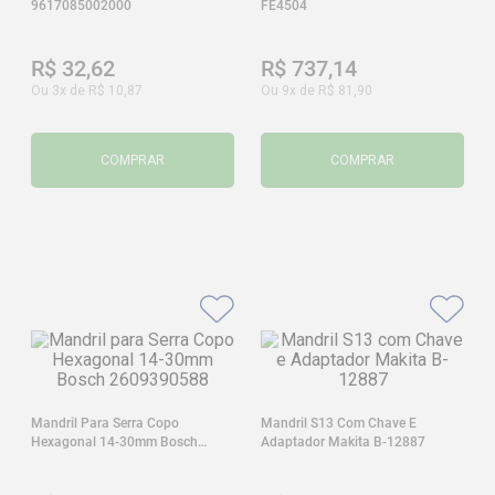
9617085002000
FE4504
R$
32
,
62
R$
737
,
14
Ou
3
x de
R$
10
,
87
Ou
9
x de
R$
81
,
90
COMPRAR
COMPRAR
Mandril Para Serra Copo
Mandril S13 Com Chave E
Hexagonal 14-30mm Bosch
Adaptador Makita B-12887
2609390588