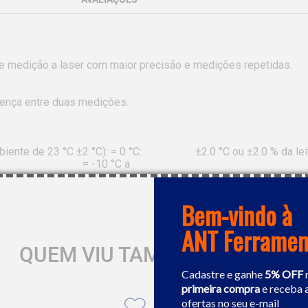
e medição a laser com maior precisão e medições repetidas.



rença entre duas medições.

     ±2.0 °C ou ±2.0 % da leitura, o que for maior

                                                                                                                               = -10 °C a 
Bem-vindo à
ANT Ferramen
QUEM VIU TAMBÉM GOSTOU
Cadastre e ganhe
5% OFF
primeira compra
e receba 
ofertas no seu e-mail