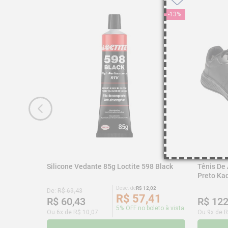
-
13%
Silicone Vedante 85g Loctite 598 Black
Tênis De
Preto K
Desc. de
R$
12
,
02
De:
R$
69
,
43
R$
57
,
41
R$
60
,
43
R$
12
5% OFF no boleto à vista
Ou
6
x de
R$
10
,
07
Ou
9
x de
R