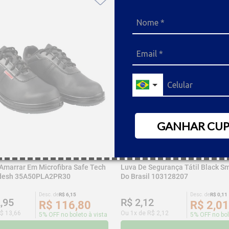
GANHAR CU
 Amarrar Em Microfibra Safe Tech
Luva De Segurança Tátil Black Sm
adesh 35A50PLA2PR30
Do Brasil 103128207
Desc. de
R$
6
,
15
Desc. de
R$
0
,
11
2
,
95
R$
2
,
12
R$
116
,
80
R$
2
,
01
$
13
,
66
Ou
1
x de
R$
2
,
12
5% OFF no boleto à vista
5% OFF no bol