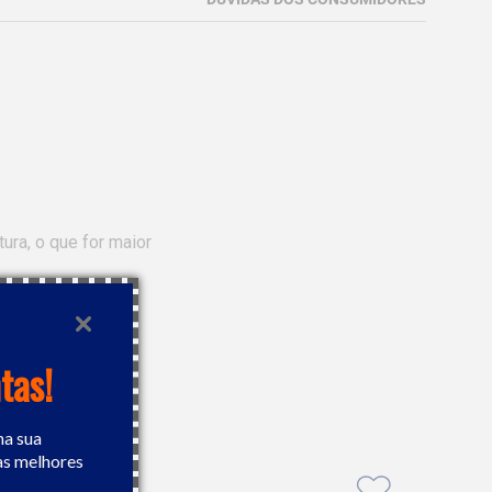
tas!
na sua
as melhores