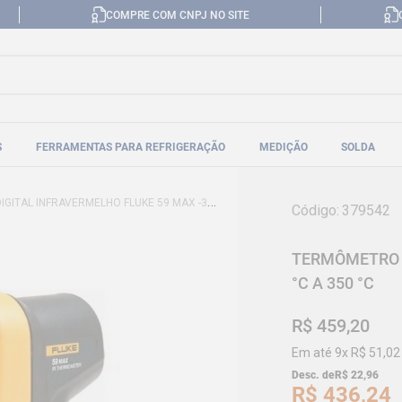
COMPRE COM CNPJ NO SITE
S
FERRAMENTAS PARA REFRIGERAÇÃO
MEDIÇÃO
SOLDA
L INFRAVERMELHO FLUKE 59 MAX -30 °C A 350 °C
Código
:
379542
TERMÔMETRO D
°C A 350 °C
R$
459
,
20
Em até
9
x
R$
51
,
02
Desc. de
R$
22
,
96
R$
436
,
24