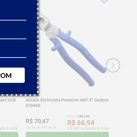
POM
art Volk
Alicate Eletricista Premium ANT 8" Gedore
029465
Desc. de
R$
3
,
52
R$
70
,
47
R$
66
,
94
Ou
7
x de
R$
10
,
06
eto à vista
5% OFF no boleto à vista