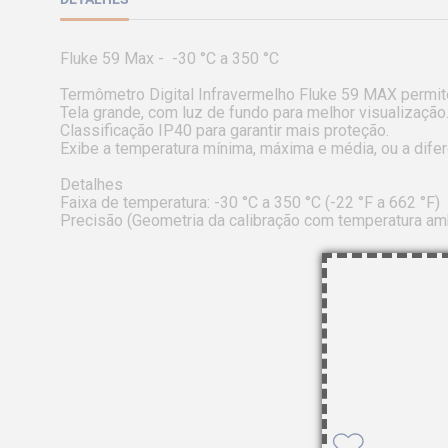
Fluke 59 Max -  -30 °C a 350 °C

Termômetro Digital Infravermelho Fluke 59 MAX permit
Tela grande, com luz de fundo para melhor visualização.
Classificação IP40 para garantir mais proteção.

Exibe a temperatura mínima, máxima e média, ou a dife
Detalhes

Faixa de temperatura: -30 °C a 350 °C (-22 °F a 662 °F)

Precisão (Geometria da calibração com temperatura ambiente de 23 °C ±2 °C): = 0 °C:	           