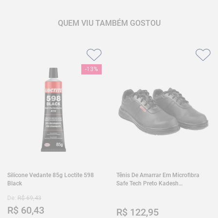
QUEM VIU TAMBÉM GOSTOU
-
13%
Silicone Vedante 85g Loctite 598
Tênis De Amarrar Em Microfibra
Black
Safe Tech Preto Kadesh
35A50PLA2PR30
De:
R$
69
,
43
R$
60
,
43
R$
122
,
95