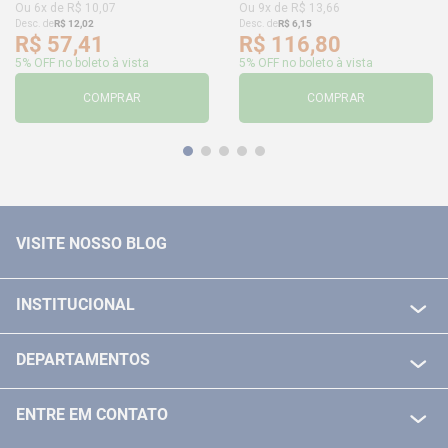
Ou
6
x de
R$
10
,
07
Ou
9
x de
R$
13
,
66
Desc. de
R$
12
,
02
Desc. de
R$
6
,
15
R$
57
,
41
R$
116
,
80
5% OFF no boleto à vista
5% OFF no boleto à vista
COMPRAR
COMPRAR
VISITE NOSSO BLOG
INSTITUCIONAL
QUEM SOMOS
DEPARTAMENTOS
POLITICA DE FRETE GRÁTIS
FERRAMENTAS ELETRICAS/ BATERIAS
POLITICA DE TROCA E DEVOLUÇÃO
ENTRE EM CONTATO
FERRAMENTAS MANUIAIS
FALE CONOSCO