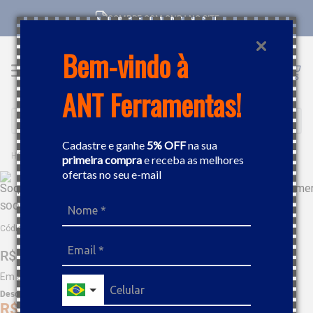
COMPRE COM CNPJ NO SITE
Bem-vindo à
ANT Ferramentas!
Buscar
Cadastre e ganhe
5% OFF
na sua
FERRAMENTAS MANUAIS
SOQUETE
SOQUETE SEXTAVADO DE IMPACTO 1/4"MM GEDORE 022008
primeira compra
e receba as melhores
ofertas no seu e-mail
SOQUETE SEXTAVADO DE IMPACTO 1/4"MM GEDORE 022008
Código
:
70793
R$
39
,
10
Em até
3
x
R$
13
,
03
sem juros
Desc. de
R$
1
,
95
R$
37
,
14