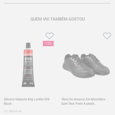
QUEM VIU TAMBÉM GOSTOU
-
13%
Silicone Vedante 85g Loctite 598
Tênis De Amarrar Em Microfibra
Black
Safe Tech Preto Kadesh
35A50PLA2PR30
De:
R$
69
,
43