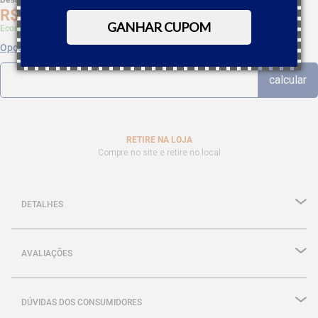
Desc. de
R$
3
,
24
R$
61
,
52
GANHAR CUPOM
Economize 5% à vista com Boleto, PIX
Opções de parcelamento
RETIRE NA LOJA
Compre no site e retire no local
DETALHES
AVALIAÇÕES
DÚVIDAS DOS CONSUMIDORES