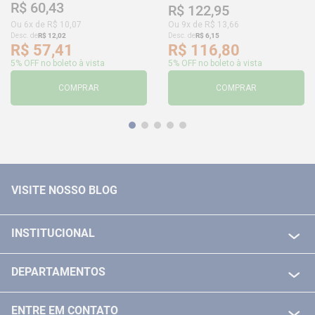
R$
60
,
43
R$
122
,
95
Ou
6
x de
R$
10
,
07
Ou
9
x de
R$
13
,
66
Desc. de
R$
12
,
02
Desc. de
R$
6
,
15
R$
57
,
41
R$
116
,
80
5% OFF no boleto à vista
5% OFF no boleto à vista
COMPRAR
COMPRAR
VISITE NOSSO BLOG
INSTITUCIONAL
QUEM SOMOS
DEPARTAMENTOS
POLITICA DE FRETE GRÁTIS
FERRAMENTAS ELETRICAS/ BATERIAS
POLITICA DE TROCA E DEVOLUÇÃO
ENTRE EM CONTATO