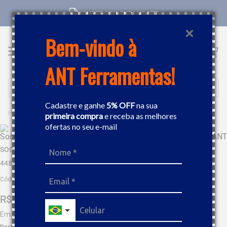
COMPRE COM CNPJ NO SITE
Bem-vindo à
ANT Ferramentas!
Buscar
Cadastre e ganhe
5% OFF
na sua
FERRAMENTAS MANUAIS
SOQUETE
SOQUETE DE IMPACTO SEXTAVADO 19MM 1/2" TRAMONTINA 44889119
primeira compra
e receba as melhores
ofertas no seu e-mail
SOQUETE DE IMPACTO SEXTAVADO 19MM 1/2" TRAMONTINA
44889119
Código
:
457644
R$
64
,
76
Em até
6
x
R$
10
,
79
sem juros