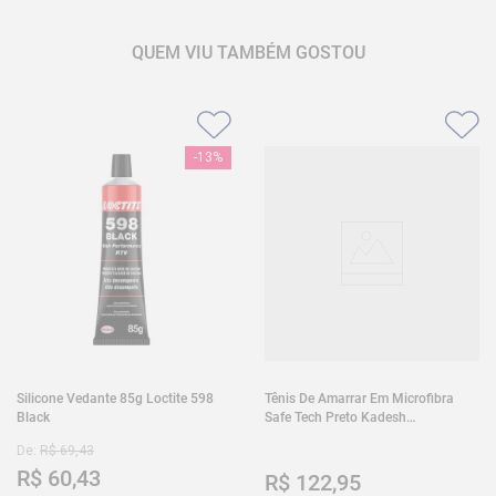
QUEM VIU TAMBÉM GOSTOU
-
13%
Silicone Vedante 85g Loctite 598
Tênis De Amarrar Em Microfibra
Black
Safe Tech Preto Kadesh
35A50PLA2PR30
De:
R$
69
,
43
R$
60
,
43
R$
122
,
95