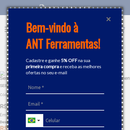
COMPRE COM CNPJ NO SITE
Bem-vindo à
ANT Ferramentas!
Buscar
Cadastre e ganhe
5% OFF
na sua
FERRAMENTAS
PEÇAS E ACESSÓRIOS
SERRA COPO
SERRA COPO BIMETAL 30MM BOSCH
primeira compra
e receba as melhores
ofertas no seu e-mail
SERRA COPO BIMETAL 30MM BOSCH
Código
:
493766
R$
34
,
15
Em até
3
x
R$
11
,
38
sem juros
Desc. de
R$
1
,
71
R$
32
,
44