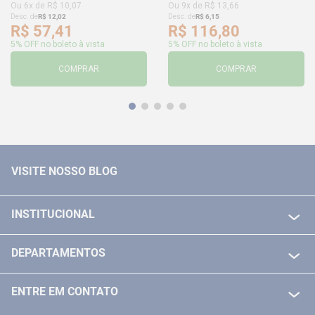
Ou
6
x de
R$
10
,
07
Ou
9
x de
R$
13
,
66
Desc. de
R$
12
,
02
Desc. de
R$
6
,
15
R$
57
,
41
R$
116
,
80
5% OFF no boleto à vista
5% OFF no boleto à vista
COMPRAR
COMPRAR
VISITE NOSSO BLOG
INSTITUCIONAL
QUEM SOMOS
DEPARTAMENTOS
POLITICA DE FRETE GRÁTIS
FERRAMENTAS ELETRICAS/ BATERIAS
POLITICA DE TROCA E DEVOLUÇÃO
ENTRE EM CONTATO
FERRAMENTAS MANUIAIS
FALE CONOSCO