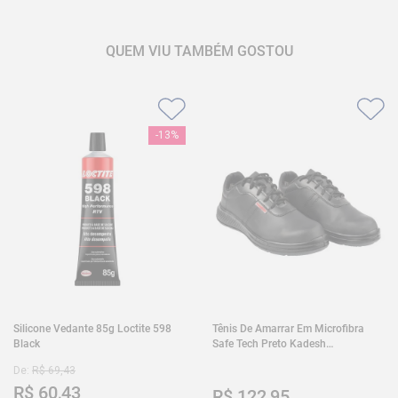
QUEM VIU TAMBÉM GOSTOU
-
13%
Silicone Vedante 85g Loctite 598
Tênis De Amarrar Em Microfibra
Black
Safe Tech Preto Kadesh
35A50PLA2PR30
De:
R$
69
,
43
R$
60
,
43
R$
122
,
95