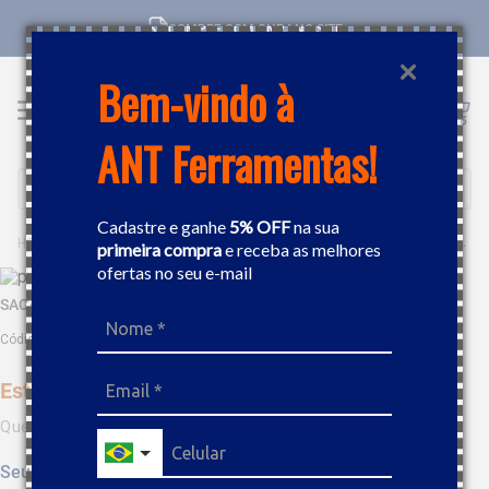
COMPRE COM CNPJ NO SITE
Bem-vindo à
ANT Ferramentas!
Buscar
Cadastre e ganhe
5% OFF
na sua
FERRAMENTAS MANUAIS
TALHADEIRA E SACA PINO
SACA PINO ANTIFAISCANTE 10MM BETA 300810
primeira compra
e receba as melhores
ofertas no seu e-mail
SACA PINO ANTIFAISCANTE 10MM BETA 300810
Código
:
447487
Este produto não está disponível no momento
Quero saber quando estiver disponível