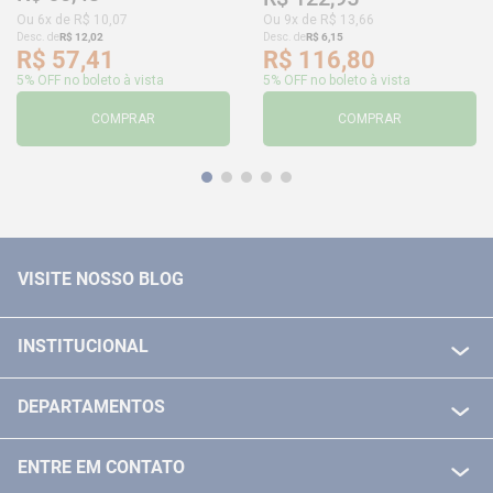
Ou
6
x de
R$
10
,
07
Ou
9
x de
R$
13
,
66
Desc. de
R$
12
,
02
Desc. de
R$
6
,
15
R$
57
,
41
R$
116
,
80
5% OFF no boleto à vista
5% OFF no boleto à vista
COMPRAR
COMPRAR
VISITE NOSSO BLOG
INSTITUCIONAL
QUEM SOMOS
DEPARTAMENTOS
POLITICA DE FRETE GRÁTIS
FERRAMENTAS ELETRICAS/ BATERIAS
POLITICA DE TROCA E DEVOLUÇÃO
ENTRE EM CONTATO
FERRAMENTAS MANUIAIS