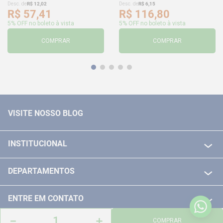
Desc. de
R$
12
,
02
Desc. de
R$
6
,
15
R$
57
,
41
R$
116
,
80
5% OFF no boleto à vista
5% OFF no boleto à vista
COMPRAR
COMPRAR
VISITE NOSSO BLOG
INSTITUCIONAL
QUEM SOMOS
DEPARTAMENTOS
POLITICA DE FRETE GRÁTIS
FERRAMENTAS ELETRICAS/ BATERIAS
POLITICA DE TROCA E DEVOLUÇÃO
ENTRE EM CONTATO
FERRAMENTAS MANUIAIS
FALE CONOSCO
－
＋
TELEVENDAS
COMPRAR