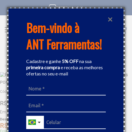
RETIRE NA LOJA
Bem-vindo à
ANT Ferramentas!
Buscar
Cadastre e ganhe
5% OFF
na sua
FERRAMENTAS MANUAIS
PONTEIRO
PONTEIRO SEXTAVADO 16" TRAMONTINA 42705916
primeira compra
e receba as melhores
ofertas no seu e-mail
PONTEIRO SEXTAVADO 16" TRAMONTINA 42705916
Código
:
468106
R$
82
,
99
Em até
8
x
R$
10
,
37
sem juros
Desc. de
R$
4
,
15
R$
78
,
84
Economize 5% à vista com Boleto, PIX