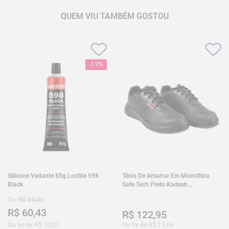
QUEM VIU TAMBÉM GOSTOU
-
13%
Silicone Vedante 85g Loctite 598
Tênis De Amarrar Em Microfibra
Black
Safe Tech Preto Kadesh
35A50PLA2PR30
De:
R$
69
,
43
R$
60
,
43
R$
122
,
95
Ou
6
x de
R$
10
,
07
Ou
9
x de
R$
13
,
66