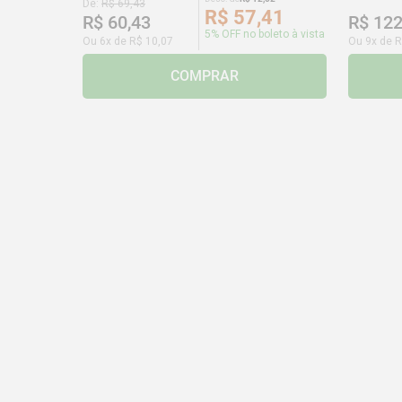
De:
R$
69
,
43
R$
57
,
41
R$
60
,
43
R$
12
5% OFF no boleto à vista
Ou
6
x de
R$
10
,
07
Ou
9
x de
R
COMPRAR