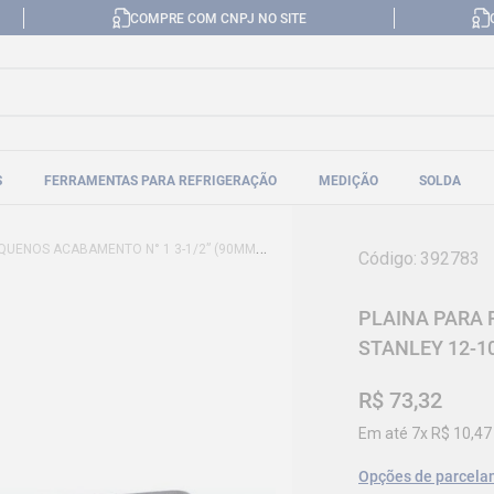
COMPRE COM CNPJ NO SITE
S
FERRAMENTAS PARA REFRIGERAÇÃO
MEDIÇÃO
SOLDA
OS ACABAMENTO N° 1 3-1/2” (90MM) STANLEY 12-101
Código
:
392783
PLAINA PARA 
STANLEY 12-1
R$
73
,
32
Em até
7
x
R$
10
,
47
Opções de parcela