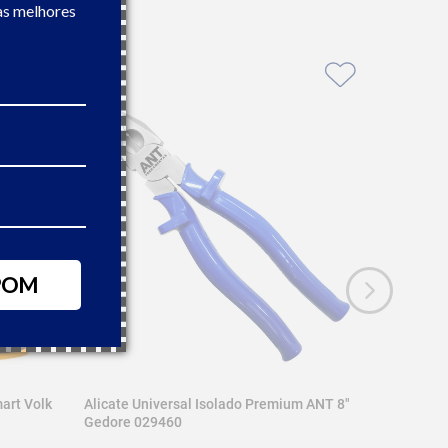
as melhores
POM
art Volk
Alicate Universal Isolado Premium ANT 8"
Gedore 029460