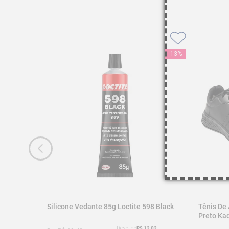
-
13%
Silicone Vedante 85g Loctite 598 Black
Tênis De
Preto K
Desc. de
R$
12
,
02