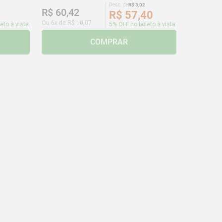
Desc. de
R$
3
,
02
R$
60
,
42
R$
57
,
40
Ou
6
x de
R$
10
,
07
eto à vista
5% OFF no boleto à vista
COMPRAR