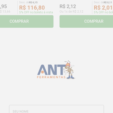
Desc. de
R$
6
,
15
Desc. de
R$
0
,
11
2
,
95
R$
2
,
12
R$
116
,
80
R$
2
,
01
$
13
,
66
Ou
1
x de
R$
2
,
12
5% OFF no boleto à vista
5% OFF no bol
COMPRAR
COMPRAR
CADASTRE-SE E RECEBA NOSSAS
OFERTAS E NOVIDADES