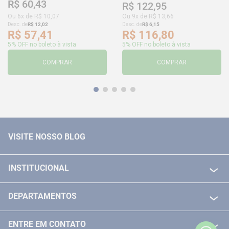
R$
60
,
43
R$
122
,
95
Ou
6
x de
R$
10
,
07
Ou
9
x de
R$
13
,
66
Desc. de
R$
12
,
02
Desc. de
R$
6
,
15
R$
57
,
41
R$
116
,
80
5% OFF no boleto à vista
5% OFF no boleto à vista
COMPRAR
COMPRAR
VISITE NOSSO BLOG
INSTITUCIONAL
QUEM SOMOS
DEPARTAMENTOS
POLITICA DE FRETE GRÁTIS
FERRAMENTAS ELETRICAS/ BATERIAS
POLITICA DE TROCA E DEVOLUÇÃO
ENTRE EM CONTATO