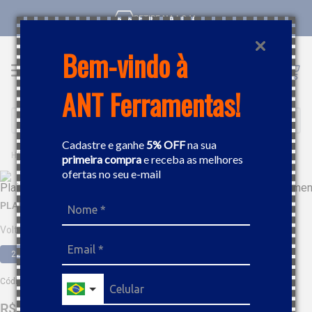
RETIRE NA LOJA
Bem-vindo à
ANT Ferramentas!
Buscar
Cadastre e ganhe
5% OFF
na sua
FERRAMENTAS
PLAINA ELÉTRICA
PLAINA ELÉTRICA 550W 1,0MM 17000RPM DEWALT D26676
primeira compra
e receba as melhores
ofertas no seu e-mail
PLAINA ELÉTRICA 550W 1,0MM 17000RPM DEWALT D26676
Voltagem
220V
Código
:
288779
R$
1
.
459
,
10