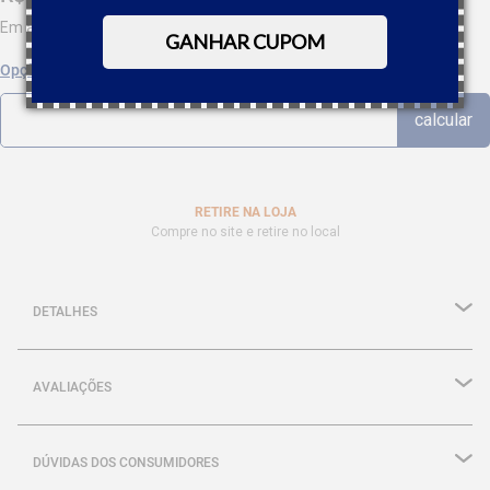
Em até
9
x
R$
162
,
12
sem juros
GANHAR CUPOM
Opções de parcelamento
RETIRE NA LOJA
Compre no site e retire no local
DETALHES
AVALIAÇÕES
DÚVIDAS DOS CONSUMIDORES