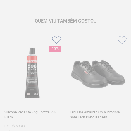
QUEM VIU TAMBÉM GOSTOU
-
13%
Silicone Vedante 85g Loctite 598
Tênis De Amarrar Em Microfibra
Black
Safe Tech Preto Kadesh
35A50PLA2PR30
De:
R$
69
,
43