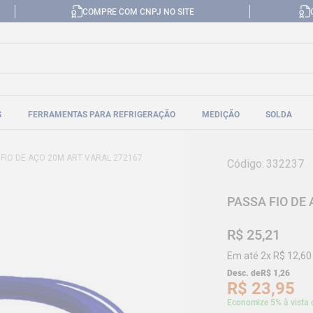
COMPRE COM CNPJ NO SITE
S
FERRAMENTAS PARA REFRIGERAÇÃO
MEDIÇÃO
SOLDA
 FIO DE AÇO 20M ART VARAL 272167
Código
:
332237
PASSA FIO DE
R$
25
,
21
Em até
2
x
R$
12
,
60
Desc. de
R$
1
,
26
R$
23
,
95
Economize 5% à vista 