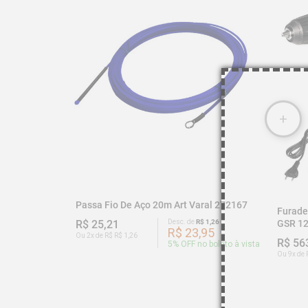
Passa Fio De Aço 20m Art Varal 272167
Furade
GSR 12
R$ 25,21
Desc. de
R$ 1,26
R$ 23,95
Ou 2x de R$ R$ 1,26
R$ 56
5
% OFF no boleto à vista
Ou 9x de 