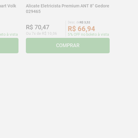
art Volk
Alicate Eletricista Premium ANT 8" Gedore
029465
Desc. de
R$
3
,
52
R$
70
,
47
R$
66
,
94
Ou
7
x de
R$
10
,
06
eto à vista
5% OFF no boleto à vista
COMPRAR