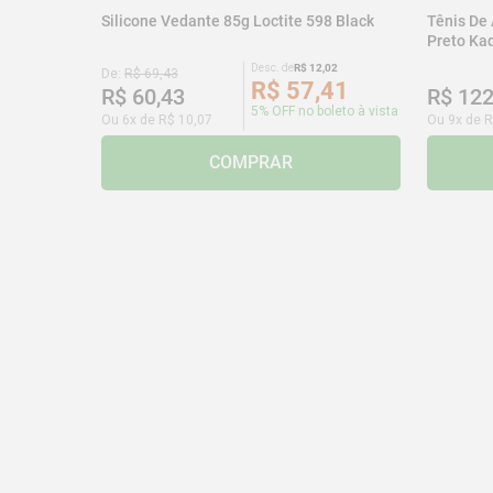
Silicone Vedante 85g Loctite 598 Black
Tênis De
Preto K
Desc. de
R$
12
,
02
De:
R$
69
,
43
R$
57
,
41
R$
60
,
43
R$
12
5% OFF no boleto à vista
Ou
6
x de
R$
10
,
07
Ou
9
x de
R
COMPRAR