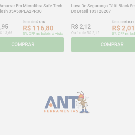
 Amarrar Em Microfibra Safe Tech
Luva De Segurança Tátil Black Sm
adesh 35A50PLA2PR30
Do Brasil 103128207
Desc. de
R$
6
,
15
Desc. de
R$
0
,
11
2
,
95
R$
2
,
12
R$
116
,
80
R$
2
,
01
$
13
,
66
Ou
1
x de
R$
2
,
12
5% OFF no boleto à vista
5% OFF no bol
COMPRAR
COMPRAR
CADASTRE-SE E RECEBA NOSSAS
OFERTAS E NOVIDADES