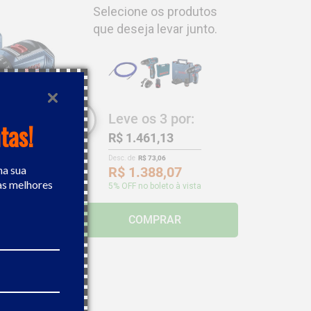
Selecione os produtos
que deseja levar junto.
Leve os
3
por:
tas!
R$ 1.461,13
Desc. de
R$ 73,06
na sua
R$ 1.388,07
as melhores
5
% OFF no boleto à vista
ateria 12V
COMPRAR
43,61
,58
 boleto à vista