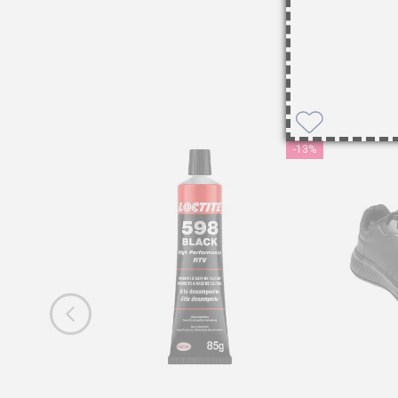
-
13%