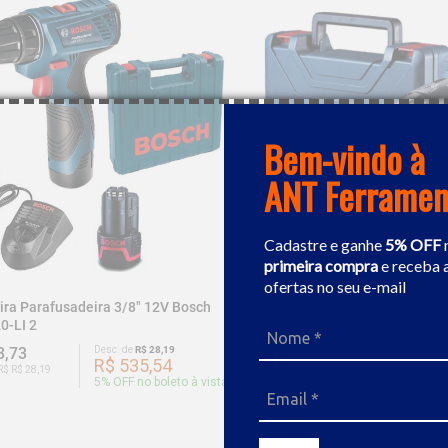
Bem-vindo à
ANT Ferramen
Cadastre e ganhe
5% OFF
primeira compra
e receba 
ofertas no seu e-mail
ira Parafusadeira 3/8" 12V Bosch
Furadeira / Parafusadeira A B
0-LI 2
Bosch GSB 12V-30
3,73
Desc. de
R$ 28,19
R$ 872,19
Desc. de
R$ 
R$ 535,54
R$ 828
R$ R$ 28,19
Ou 9x de R$ R$ 43,61
5
% OFF no boleto à vista
5
% OFF no