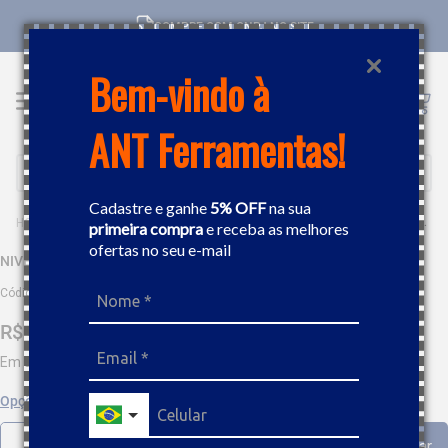
COMPRE COM CNPJ NO SITE
Bem-vindo à
ANT Ferramentas!
Buscar
Cadastre e ganhe
5% OFF
na sua
FERRAMENTAS MANUAIS
NÍVEL
NIVEL ALUMINIO BASE MAGNÉTICA 12" STANLEY 42-886S
primeira compra
e receba as melhores
ofertas no seu e-mail
NIVEL ALUMINIO BASE MAGNÉTICA 12" STANLEY 42-886S
Código
:
27003
R$
41
,
23
Em até
4
x
R$
10
,
30
sem juros
Opções de parcelamento