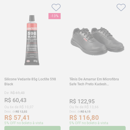
-
13%
Silicone Vedante 85g Loctite 598
Tênis De Amarrar Em Microfibra
Black
Safe Tech Preto Kadesh
35A50PLA2PR30
De:
R$
69
,
43
R$
60
,
43
R$
122
,
95
Ou
6
x de
R$
10
,
07
Ou
9
x de
R$
13
,
66
Desc. de
R$
12
,
02
Desc. de
R$
6
,
15
R$
57
,
41
R$
116
,
80
5% OFF no boleto à vista
5% OFF no boleto à vista