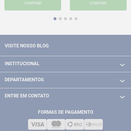
COMPRAR
COMPRAR
VISITE NOSSO BLOG
INSTITUCIONAL
QUEM SOMOS
DEPARTAMENTOS
POLITICA DE FRETE GRÁTIS
FERRAMENTAS ELETRICAS/ BATERIAS
POLITICA DE TROCA E DEVOLUÇÃO
ENTRE EM CONTATO
FERRAMENTAS MANUIAIS
FALE CONOSCO
TELEVENDAS
MEDIÇÃO
FORMAS DE PAGAMENTO
LOJA FÍSICA
SOLDA
CORPORATIVO
COMPRESSORES