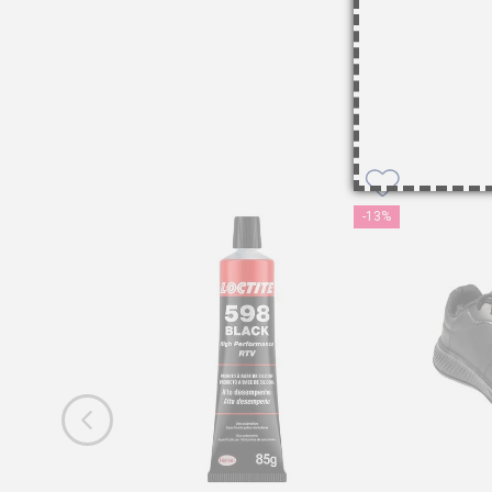
-
13%