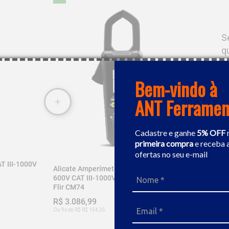
 V



S
q
Bem-vindo à
ANT Ferramen
Cadastre e ganhe
5% OFF
primeira compra
e receba 
ofertas no seu e-mail
T III-1000V
Alicate Amperímetro True RMS CAT IV-
600V CAT III-1000V Com Modo VFD 35mm
Flir CM74
R$ 3.086,99
Ou 9x de R$ R$ 154,35