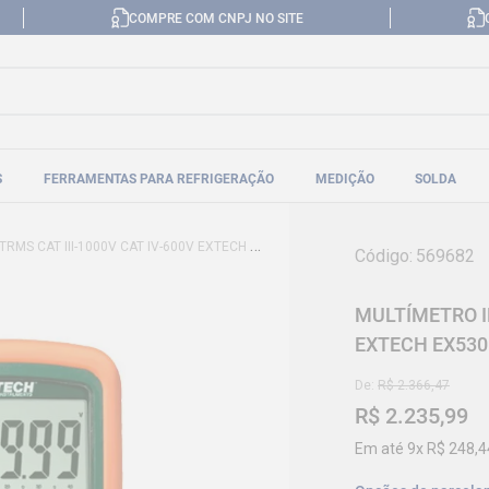
COMPRE COM CNPJ NO SITE
S
FERRAMENTAS PARA REFRIGERAÇÃO
MEDIÇÃO
SOLDA
S CAT III-1000V CAT IV-600V EXTECH EX530
Código
:
569682
MULTÍMETRO IN
EXTECH EX530
De:
R$
2
.
366
,
47
R$
2
.
235
,
99
Em até
9
x
R$
248
,
4