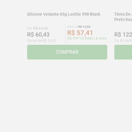
Silicone Vedante 85g Loctite 598 Black
Tênis De
Preto K
Desc. de
R$
12
,
02
De:
R$
69
,
43
R$
57
,
41
R$
60
,
43
R$
12
5% OFF no boleto à vista
Ou
6
x de
R$
10
,
07
Ou
9
x de
R
COMPRAR