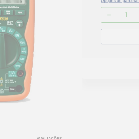
Opções de parcela
－
AVALIAÇÕES