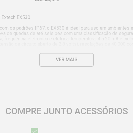
 Extech EX530

 com os padrões IP67, o EX530 é ideal para uso em ambientes e
ova de quedas de até seis pés com uma classificação de seguranç
 frequência eletrônica e elétrica, temperatura, 4 a 20 mA e cicl
tensão de circuito aberto de 2,8 volts), resoluções de 40.000 c
e proteção de entrada de 1.000 volts para todas as funções. Vem
 -4 a 482 graus F), alça de suspensão magnética, estojo e uma pil
VER MAIS
 Eletrônico: 0,001 Hz a 100 MHz

4 a 1.382°F)

COMPRE JUNTO ACESSÓRIOS