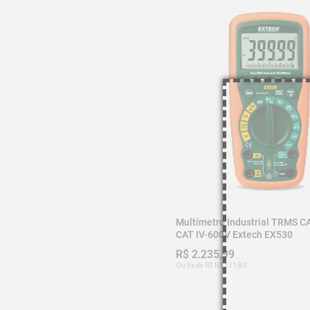
- Categoria de Segurança: CAT III - 1.000 V, CAT IV - 600
- Certificações: CE, UL

- Classificação IP: IP67

- Dimensões: 184 × 83 × 57 mm (7,25 × 3,25 × 2,25 pol)
- Display: LCD segmentado com 40.000 contagens

- Peso: 349 g (12,3 oz)

- Potência: 1 pilha de 9 V

Código: EX530

Imagem meramente ilustrativa.
Multímetro Industrial TRMS CA
CAT IV-600V Extech EX530
R$ 2.235,99
Ou 9x de R$ R$ 111,80