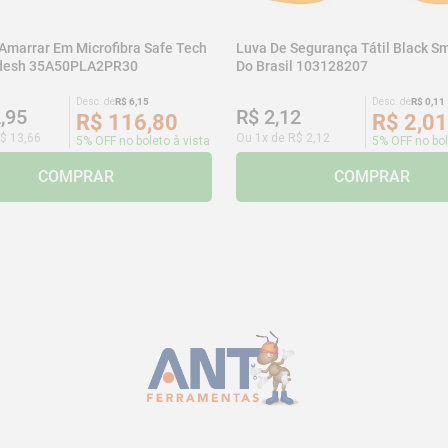
 Amarrar Em Microfibra Safe Tech
Luva De Segurança Tátil Black Sm
adesh 35A50PLA2PR30
Do Brasil 103128207
Desc. de
R$
6
,
15
Desc. de
R$
0
,
11
2
,
95
R$
2
,
12
R$
116
,
80
R$
2
,
01
$
13
,
66
Ou
1
x de
R$
2
,
12
5% OFF no boleto à vista
5% OFF no bol
COMPRAR
COMPRAR
CADASTRE-SE E RECEBA NOSSAS