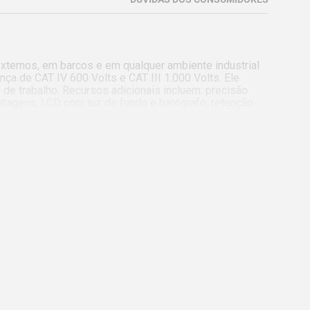
xternos, em barcos e em qualquer ambiente industrial 
a de CAT IV 600 Volts e CAT III 1.000 Volts. Ele 
o de trabalho. Recursos adicionais incluem: precisão 
ontagens, LCD com luz de fundo e barógrafo, retenção 
 completo com terminais de teste moldados duplos, 
ha de 9 v.
