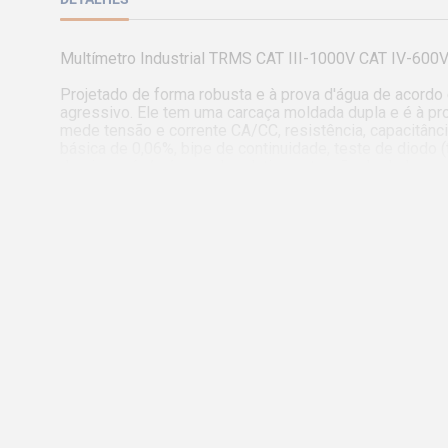
Multímetro Industrial TRMS CAT III-1000V CAT IV-600V
Projetado de forma robusta e à prova d'água de acordo
agressivo. Ele tem uma carcaça moldada dupla e é à pr
mede tensão e corrente CA/CC, resistência, capacitância,
básica de 0,06%, bipe de continuidade, teste de diodo (
de pico, mín./máx., modo relativo, retenção de dados 
sonda de temperatura de fio tipo K (-20 a 250 graus C a
Características Técnicas:

- Capacitância: 0,001 nF a 40 mF

- Ciclo de Trabalho: 0,1 a 99,9%

- Continuidade: Sim

- Corrente Alternada (CA): 0,01µ A a 20 A

- Corrente Contínua (CC): 0,01µ A a 20 A

- Frequência: Especificações elétricas: 40 Hz a 400 Hz,
- Resistência: 0,01O a 40 MO

- Resolução máx. da temperatura (tipo K): -20 a 750°C (-
- Tensão de CA: 0,01 mV a 1.000 V

- Tensão de CC: 0,01 mV a 1.000 V

- Teste de Diodo: 2,8 V

- True RMS: Sim
