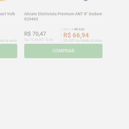
art Volk
Alicate Eletricista Premium ANT 8" Gedore
029465
Desc. de
R$
3
,
52
R$
70
,
47
R$
66
,
94
Ou
7
x de
R$
10
,
06
eto à vista
5% OFF no boleto à vista
COMPRAR