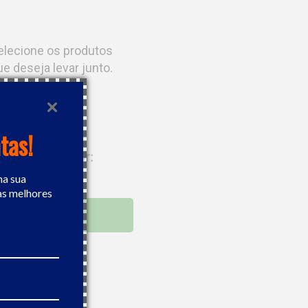
elecione os produtos
ue deseja levar junto.
tas!
Leve os
2
por:
R$ 5.322,98
na sua
as melhores
COMPRAR