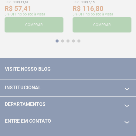
Desc. de
R$
12
,
02
Desc. de
R$
6
,
15
R$
57
,
41
R$
116
,
80
5% OFF no boleto à vista
5% OFF no boleto à vista
COMPRAR
COMPRAR
VISITE NOSSO BLOG
INSTITUCIONAL
QUEM SOMOS
DEPARTAMENTOS
POLITICA DE FRETE GRÁTIS
FERRAMENTAS ELETRICAS/ BATERIAS
POLITICA DE TROCA E DEVOLUÇÃO
ENTRE EM CONTATO
FERRAMENTAS MANUIAIS
FALE CONOSCO
TELEVENDAS