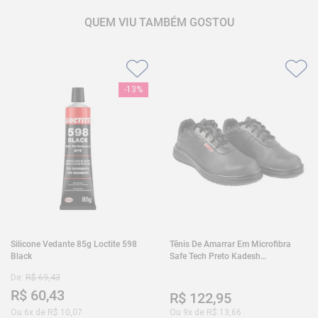
QUEM VIU TAMBÉM GOSTOU
-
13%
Silicone Vedante 85g Loctite 598
Tênis De Amarrar Em Microfibra
Black
Safe Tech Preto Kadesh
35A50PLA2PR30
De:
R$
69
,
43
R$
60
,
43
R$
122
,
95
Ou
6
x de
R$
10
,
07
Ou
9
x de
R$
13
,
66