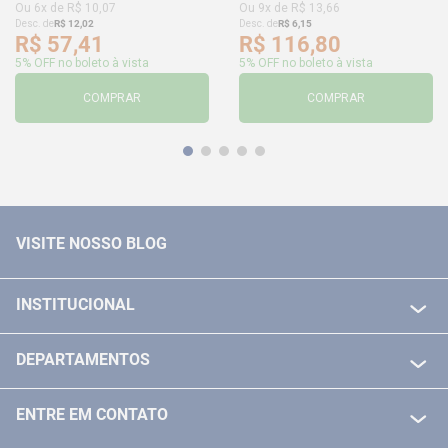
Ou
6
x de
R$
10
,
07
Ou
9
x de
R$
13
,
66
Desc. de
R$
12
,
02
Desc. de
R$
6
,
15
R$
57
,
41
R$
116
,
80
5% OFF no boleto à vista
5% OFF no boleto à vista
COMPRAR
COMPRAR
VISITE NOSSO BLOG
INSTITUCIONAL
QUEM SOMOS
DEPARTAMENTOS
POLITICA DE FRETE GRÁTIS
FERRAMENTAS ELETRICAS/ BATERIAS
POLITICA DE TROCA E DEVOLUÇÃO
ENTRE EM CONTATO
FERRAMENTAS MANUIAIS
FALE CONOSCO