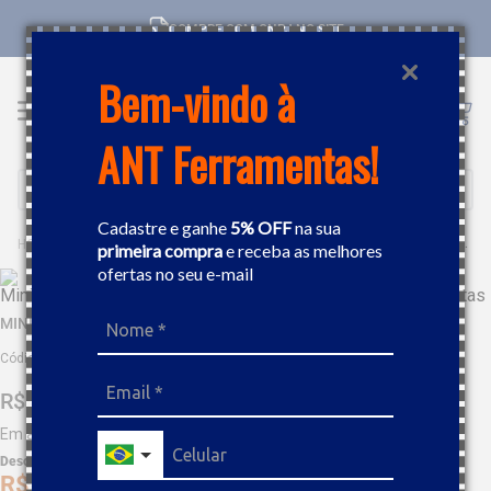
COMPRE COM CNPJ NO SITE
Bem-vindo à
ANT Ferramentas!
Buscar
Cadastre e ganhe
5% OFF
na sua
FERRAMENTAS MANUAIS
SACA POLIA E EXTRATORES
MINI SACA POLIA 2.1/4"TRAMONTINA 44031001
primeira compra
e receba as melhores
ofertas no seu e-mail
MINI SACA POLIA 2.1/4"TRAMONTINA 44031001
Código
:
418342
R$
201
,
78
Em até
9
x
R$
22
,
42
sem juros
Desc. de
R$
10
,
09
R$
191
,
69