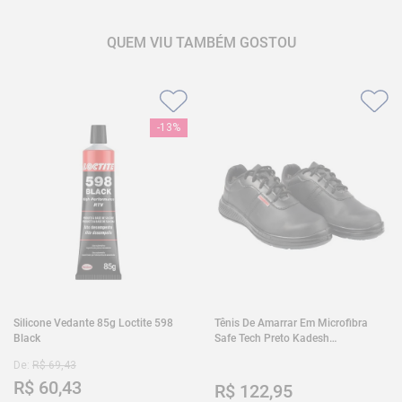
QUEM VIU TAMBÉM GOSTOU
-
13%
Silicone Vedante 85g Loctite 598
Tênis De Amarrar Em Microfibra
Black
Safe Tech Preto Kadesh
35A50PLA2PR30
De:
R$
69
,
43
R$
60
,
43
R$
122
,
95