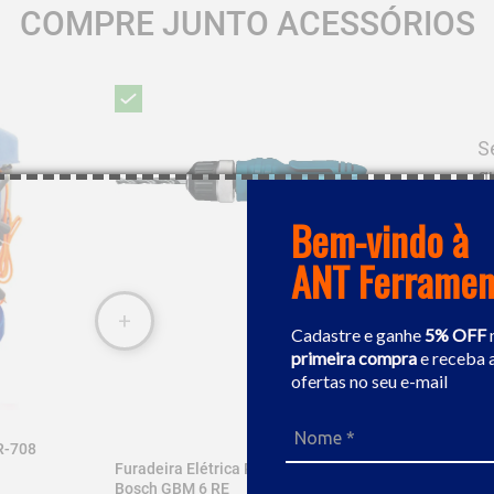
COMPRE JUNTO ACESSÓRIOS
S
q
Bem-vindo à
ANT Ferramen
Cadastre e ganhe
5% OFF
primeira compra
e receba 
ofertas no seu e-mail
R-708
Furadeira Elétrica Reversível 3/8" 350W
Bosch GBM 6 RE