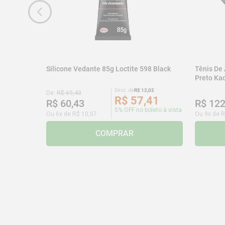
Silicone Vedante 85g Loctite 598 Black
Tênis De
Preto K
Desc. de
R$
12
,
02
De:
R$
69
,
43
R$
57
,
41
R$
60
,
43
R$
12
5% OFF no boleto à vista
Ou
6
x de
R$
10
,
07
Ou
9
x de
R
COMPRAR