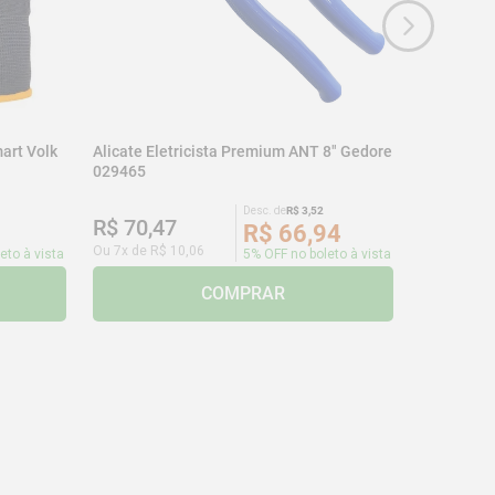
art Volk
Alicate Eletricista Premium ANT 8" Gedore
029465
Desc. de
R$
3
,
52
R$
70
,
47
R$
66
,
94
Ou
7
x de
R$
10
,
06
eto à vista
5% OFF no boleto à vista
COMPRAR