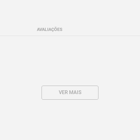
AVALIAÇÕES
m.

VER MAIS
 com correia).
