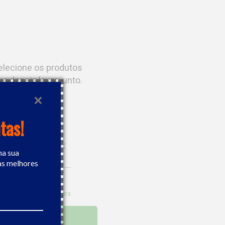
elecione os produtos
ue deseja levar junto.
tas!
Leve os
2
por:
na sua
R$ 5.747,95
as melhores
Desc. de
R$ 27,35
R$ 5.720,60
5
% OFF no boleto à vista
COMPRAR