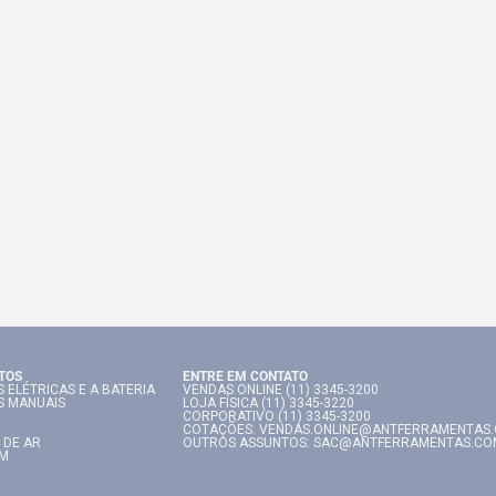
TOS
ENTRE EM CONTATO
 ELÉTRICAS E A BATERIA
VENDAS ONLINE (11) 3345-3200
S MANUAIS
LOJA FÍSICA (11) 3345-3220
CORPORATIVO (11) 3345-3200
COTAÇÕES: VENDAS.ONLINE@ANTFERRAMENTAS
 DE AR
OUTROS ASSUNTOS: SAC@ANTFERRAMENTAS.CO
IM