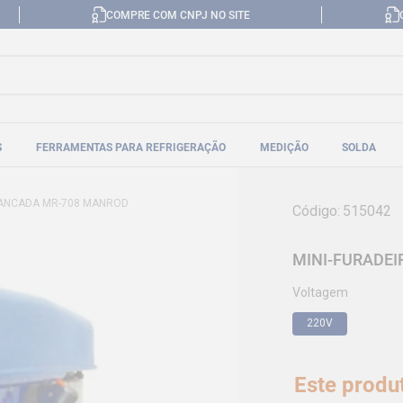
COMPRE COM CNPJ NO SITE
S
FERRAMENTAS PARA REFRIGERAÇÃO
MEDIÇÃO
SOLDA
BANCADA MR-708 MANROD
Código
:
515042
MINI-FURADE
Voltagem
220V
Este produ