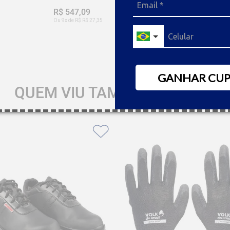
R$ 547,09
Desc. de
R$ 27,35
R$ 519,74
Ou 9x de R$ R$ 27,35
5
% OFF no boleto à vista
GANHAR CU
QUEM VIU TAMBÉM GOSTOU