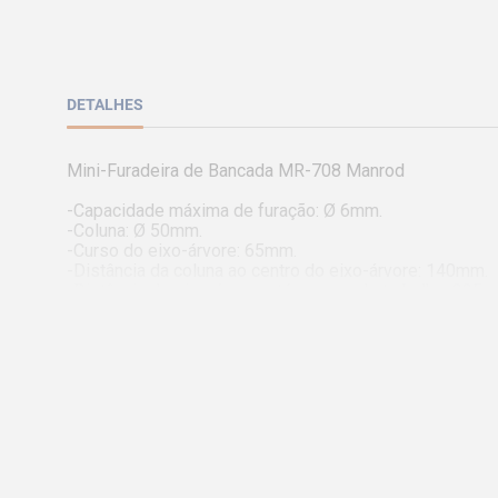
DETALHES
Mini-Furadeira de Bancada MR-708 Manrod 

-Capacidade máxima de furação: Ø 6mm.

-Coluna: Ø 50mm.

-Curso do eixo-árvore: 65mm.

-Distância da coluna ao centro do eixo-árvore: 140mm.

-Distância do eixo-árvore até a mesa de trabalho: 225m
-Encaixe: B10.

-3 Velocidades: 2.000 - 5.000 - 12.000 rpm (transmissão
-Altura máxima da máquina: 605mm.

-Dimensões da base: 380 x 258mm.

-Potência: 250W / 1/3 HP.

-Alimentação: 220V / 60Hz - monofásico.

-Dimensões com embalagem: 630 x 340 x 560mm.

-Peso: 48Kg.

-Acessórios Standard:

-01 - Mandril B10 (0,6 - 6 mm) com chave.
