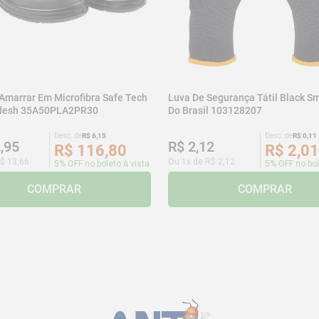
 Amarrar Em Microfibra Safe Tech
Luva De Segurança Tátil Black Sm
adesh 35A50PLA2PR30
Do Brasil 103128207
Desc. de
R$
6
,
15
Desc. de
R$
0
,
11
2
,
95
R$
2
,
12
R$
116
,
80
R$
2
,
01
$
13
,
66
Ou
1
x de
R$
2
,
12
5% OFF no boleto à vista
5% OFF no bol
COMPRAR
COMPRAR