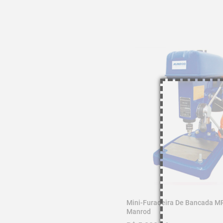
-01 - Alavanca de subida / descida.

-01 - Correia sobressalente

Código: MR-708

Imagem meramente ilustrativa
Mini-Furadeira De Bancada M
Manrod