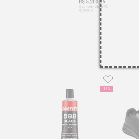
R$ 5.200,86
Ou undefinedx de R$
R$ 260,04
-
13%