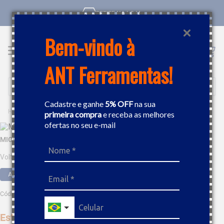
RETIRE NA LOJA
Bem-vindo à
ANT Ferramentas!
Buscar
Cadastre e ganhe
5% OFF
na sua
FERRAMENTAS
MICRO RETÍFICA
MICRO RETIFICA 12V M12 MILWAUKE 4179.9
primeira compra
e receba as melhores
ofertas no seu e-mail
MICRO RETIFICA 12V M12 MILWAUKE 4179.9
Voltagem
A Bateria
Código
:
26028
Este produto não está disponível no momento