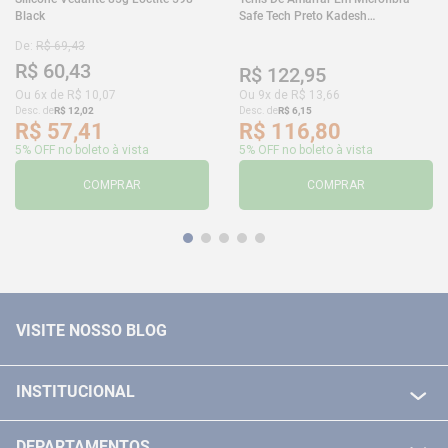
Black
Safe Tech Preto Kadesh
35A50PLA2PR30
De:
R$
69
,
43
R$
60
,
43
R$
122
,
95
Ou
6
x de
R$
10
,
07
Ou
9
x de
R$
13
,
66
Desc. de
R$
12
,
02
Desc. de
R$
6
,
15
R$
57
,
41
R$
116
,
80
5% OFF no boleto à vista
5% OFF no boleto à vista
COMPRAR
COMPRAR
VISITE NOSSO BLOG
INSTITUCIONAL
QUEM SOMOS
DEPARTAMENTOS