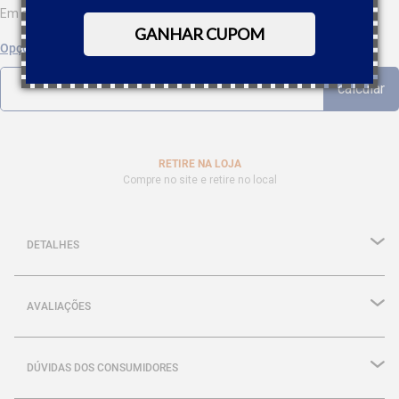
Em até
9
x
R$
3
.
601
,
10
sem juros
GANHAR CUPOM
Opções de parcelamento
RETIRE NA LOJA
Compre no site e retire no local
DETALHES
AVALIAÇÕES
DÚVIDAS DOS CONSUMIDORES