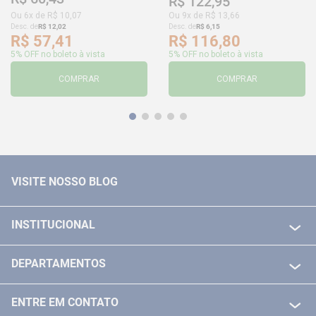
R$
122
,
95
Ou
6
x de
R$
10
,
07
Ou
9
x de
R$
13
,
66
Desc. de
R$
12
,
02
Desc. de
R$
6
,
15
R$
57
,
41
R$
116
,
80
5% OFF no boleto à vista
5% OFF no boleto à vista
COMPRAR
COMPRAR
VISITE NOSSO BLOG
INSTITUCIONAL
QUEM SOMOS
DEPARTAMENTOS
POLITICA DE FRETE GRÁTIS
FERRAMENTAS ELETRICAS/ BATERIAS
POLITICA DE TROCA E DEVOLUÇÃO
ENTRE EM CONTATO