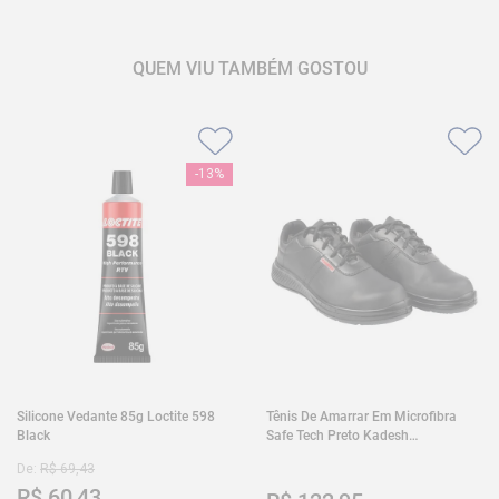
QUEM VIU TAMBÉM GOSTOU
-
13%
Silicone Vedante 85g Loctite 598
Tênis De Amarrar Em Microfibra
Black
Safe Tech Preto Kadesh
35A50PLA2PR30
De:
R$
69
,
43
R$
60
,
43