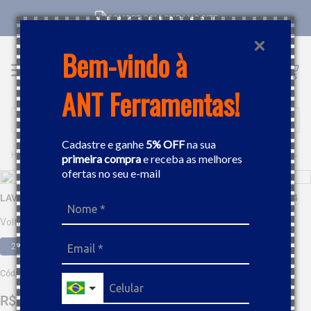
COMPRE COM CNPJ NO SITE
Bem-vindo à
ANT Ferramentas!
Buscar
Cadastre e ganhe
5% OFF
na sua
CASA E JARDIM
LAVADORAS ALTA PRESSÃO
LAVADORA DE ALTA PRESSÃO ÁGUA QUENTE KARCHER HDS 8/15-4
primeira compra
e receba as melhores
ofertas no seu e-mail
LAVADORA DE ALTA PRESSÃO ÁGUA QUENTE KARCHER HDS 8/15-4
Voltagem
220V
380V
440V
Código
:
587218
R$
32
.
409
,
94