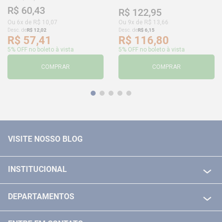
R$
60
,
43
R$
122
,
95
Ou
6
x de
R$
10
,
07
Ou
9
x de
R$
13
,
66
Desc. de
R$
12
,
02
Desc. de
R$
6
,
15
R$
57
,
41
R$
116
,
80
5% OFF no boleto à vista
5% OFF no boleto à vista
COMPRAR
COMPRAR
VISITE NOSSO BLOG
INSTITUCIONAL
QUEM SOMOS
DEPARTAMENTOS
POLITICA DE FRETE GRÁTIS
FERRAMENTAS ELETRICAS/ BATERIAS