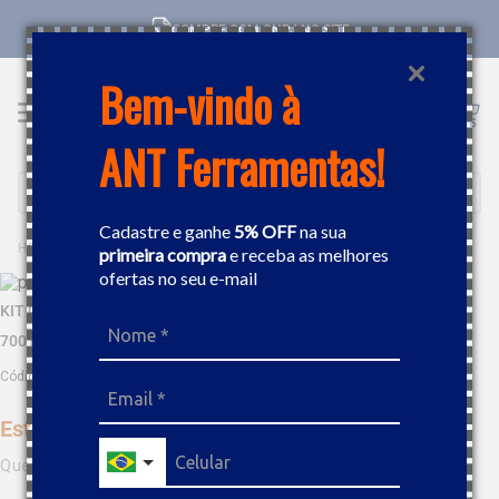
COMPRE COM CNPJ NO SITE
Bem-vindo à
ANT Ferramentas!
Buscar
Cadastre e ganhe
5% OFF
na sua
EPI
SINALIZAÇÃO
KIT 04 PEDESTAIS EM PVC PRETO E AMARELO 90CM PLASTCOR 70010848
primeira compra
e receba as melhores
ofertas no seu e-mail
KIT 04 PEDESTAIS EM PVC PRETO E AMARELO 90CM PLASTCOR
70010848
Código
:
700.10848X4
Este produto não está disponível no momento
Quero saber quando estiver disponível