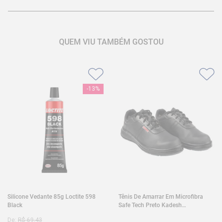
QUEM VIU TAMBÉM GOSTOU
-
13%
Silicone Vedante 85g Loctite 598
Tênis De Amarrar Em Microfibra
Black
Safe Tech Preto Kadesh
35A50PLA2PR30
De:
R$
69
,
43