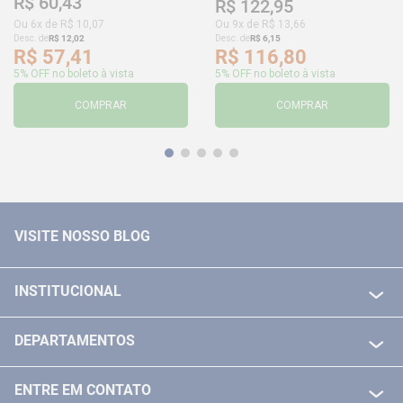
R$
60
,
43
R$
122
,
95
Ou
6
x de
R$
10
,
07
Ou
9
x de
R$
13
,
66
Desc. de
R$
12
,
02
Desc. de
R$
6
,
15
R$
57
,
41
R$
116
,
80
5% OFF no boleto à vista
5% OFF no boleto à vista
COMPRAR
COMPRAR
VISITE NOSSO BLOG
INSTITUCIONAL
QUEM SOMOS
DEPARTAMENTOS
POLITICA DE FRETE GRÁTIS
FERRAMENTAS ELETRICAS/ BATERIAS
POLITICA DE TROCA E DEVOLUÇÃO
ENTRE EM CONTATO