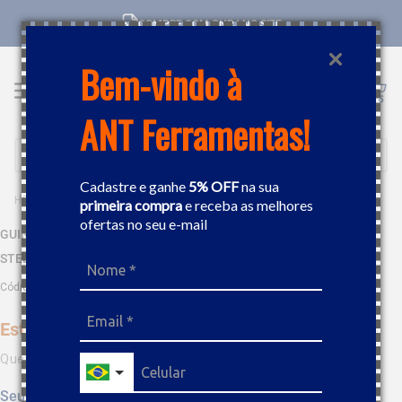
COMPRE COM CNPJ NO SITE
Bem-vindo à
ANT Ferramentas!
Buscar
Cadastre e ganhe
5% OFF
na sua
EQUIPAMENTOS
GUINCHO
GUINCHO ALAVANCA SEM CABO DE AÇO GA1600 1600KG BERG-STEEL
primeira compra
e receba as melhores
ofertas no seu e-mail
GUINCHO ALAVANCA SEM CABO DE AÇO GA1600 1600KG BERG-
STEEL
Código
:
18126
Este produto não está disponível no momento
Quero saber quando estiver disponível