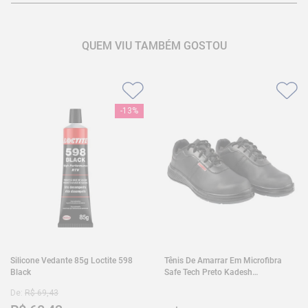
QUEM VIU TAMBÉM GOSTOU
-
13%
Silicone Vedante 85g Loctite 598
Tênis De Amarrar Em Microfibra
Black
Safe Tech Preto Kadesh
35A50PLA2PR30
De:
R$
69
,
43