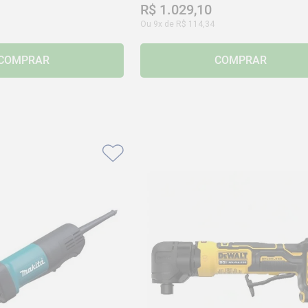
R$
1
.
029
,
10
Ou
9
x de
R$
114
,
34
COMPRAR
COMPRAR