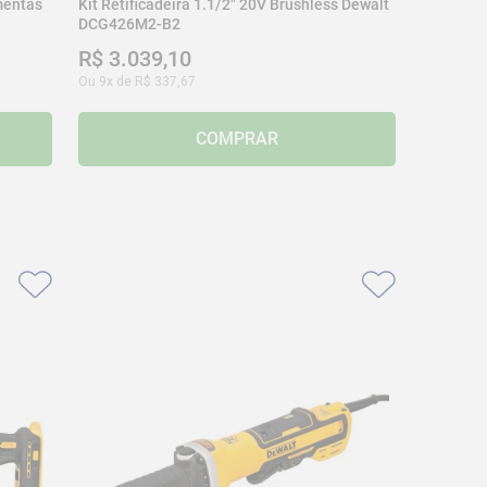
amentas
Kit Retificadeira 1.1/2" 20V Brushless Dewalt
DCG426M2-B2
R$
3
.
039
,
10
Ou
9
x de
R$
337
,
67
COMPRAR