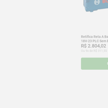
Retífica Reta A 
18V-23 PLC Sem B
R$
2
.
804
,
02
Ou
9
x de
R$
311
,
55