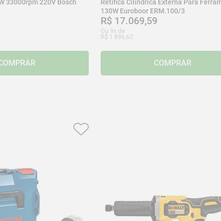
50W 33000rpm 220V Bosch
Retífica Cilíndrica Externa Para Ferr
130W Euroboor ERM.100/3
R$
17
.
069
,
59
Ou
9
x de
R$
1
.
896
,
62
COMPRAR
COMPRAR