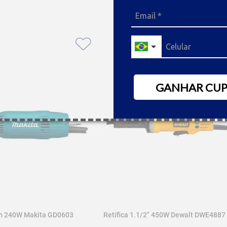
GANHAR CU
mm 240W Makita GD0603
Retifica 1.1/2" 450W Dewalt DWE4887