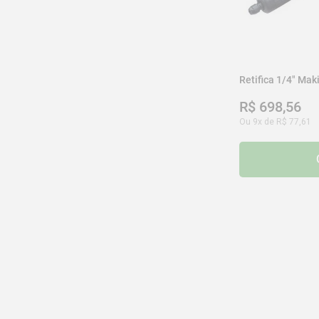
Retifica 1/4" Ma
R$
698
,
56
Ou
9
x de
R$
77
,
61