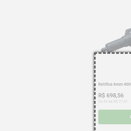
Retifica 6mm 40
R$
698
,
56
Ou
9
x de
R$
77
,
61