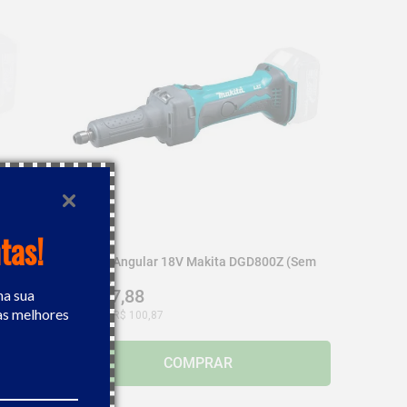
tas!
 (sem
Retifica Angular 18V Makita DGD800Z (sem
Bateria)
R$
907
,
88
na sua
as melhores
Ou
9
x de
R$
100
,
87
COMPRAR