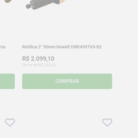
ria
Retifica 2" 50mm Dewalt DWE4997VS-B2
R$
2
.
099
,
10
Ou
9
x de
R$
233
,
23
COMPRAR