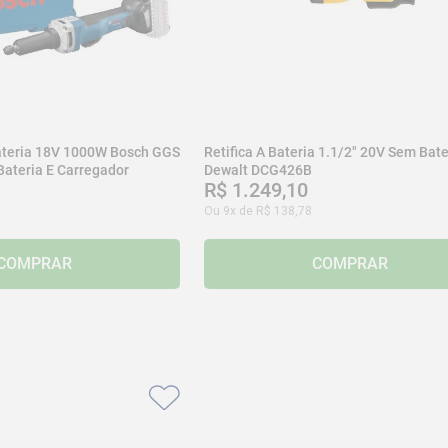
Bateria 18V 1000W Bosch GGS
Retifica A Bateria 1.1/2" 20V Sem Bate
ateria E Carregador
Dewalt DCG426B
R$
1
.
249
,
10
Ou
9
x de
R$
138
,
78
COMPRAR
COMPRAR