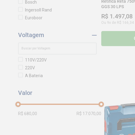
Retífica Reta 7
Bosch
GGS 30 LPS
Ingersoll Rand
R$
1
.
497
,
08
Euroboor
Ou
9
x de
R$
166
,
34
Voltagem
110V/220V
220V
A Bateria
R$ 680,00
R$ 17.070,00