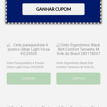
Maicol CIN.001
Cinto NR10 Antichama Azul Royal
Maicol CIN.001
GANHAR CUPOM
COMPRAR
COMPRAR
Cinto Paraquedista 4 Pontos
Cinto Ergonômico Black Belt
Urban Light Vicsa VIC20530
Comfort Tamanho M Volk Do
Brasil 283118207
COMPRAR
COMPRAR