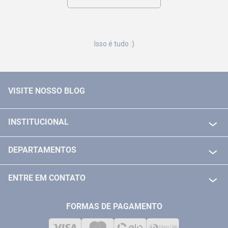
Isso é tudo :)
VISITE NOSSO BLOG
INSTITUCIONAL
QUEM SOMOS
DEPARTAMENTOS
POLITICA DE FRETE GRÁTIS
FERRAMENTAS ELETRICAS/ BATERIAS
POLITICA DE TROCA E DEVOLUÇÃO
ENTRE EM CONTATO
FERRAMENTAS MANUIAIS
FALE CONOSCO
TELEVENDAS
MEDIÇÃO
FORMAS DE PAGAMENTO
LOJA FÍSICA
SOLDA