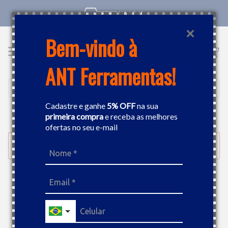
RETIRE NA LOJA
Bem-vindo à
ANT Ferramentas!
Cadastre e ganhe
5% OFF
na sua
primeira compra
e receba as melhores
EPI
CINTO DE SEGURANÇA
ofertas no seu e-mail
FILTRAR
Cinto NR10 Antichama Cinza