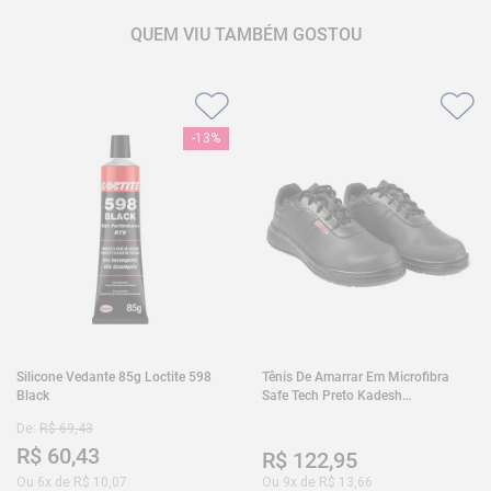
QUEM VIU TAMBÉM GOSTOU
-
13%
Silicone Vedante 85g Loctite 598
Tênis De Amarrar Em Microfibra
Black
Safe Tech Preto Kadesh
35A50PLA2PR30
De:
R$
69
,
43
R$
60
,
43
R$
122
,
95
Ou
6
x de
R$
10
,
07
Ou
9
x de
R$
13
,
66