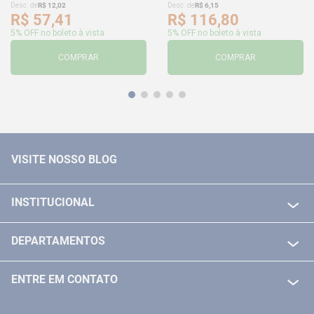
Desc. de
R$
12
,
02
Desc. de
R$
6
,
15
R$
57
,
41
R$
116
,
80
5% OFF no boleto à vista
5% OFF no boleto à vista
COMPRAR
COMPRAR
VISITE NOSSO BLOG
INSTITUCIONAL
QUEM SOMOS
DEPARTAMENTOS
POLITICA DE FRETE GRÁTIS
FERRAMENTAS ELETRICAS/ BATERIAS
POLITICA DE TROCA E DEVOLUÇÃO
ENTRE EM CONTATO
FERRAMENTAS MANUIAIS
FALE CONOSCO
TELEVENDAS