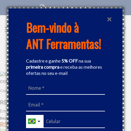
COMPRE COM CNPJ NO SITE
Bem-vindo à
ANT Ferramentas!
Buscar
Cadastre e ganhe
5% OFF
na sua
FERRAMENTAS MANUAIS
COMPASSO
COMPASSO DE PONTA 18" GEDORE 043021
primeira compra
e receba as melhores
ofertas no seu e-mail
COMPASSO DE PONTA 18" GEDORE 043021
Código
:
391132
R$
232
,
47
Em até
9
x
R$
25
,
83
sem juros
Desc. de
R$
11
,
62
R$
220
,
84
Economize 5% à vista com Boleto, PIX