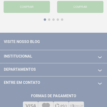
COMPRAR
COMPRAR
VISITE NOSSO BLOG
INSTITUCIONAL
QUEM SOMOS
DEPARTAMENTOS
POLITICA DE FRETE GRÁTIS
FERRAMENTAS ELETRICAS/ BATERIAS
POLITICA DE TROCA E DEVOLUÇÃO
ENTRE EM CONTATO
FERRAMENTAS MANUIAIS
FALE CONOSCO
TELEVENDAS
MEDIÇÃO
FORMAS DE PAGAMENTO
LOJA FÍSICA
SOLDA