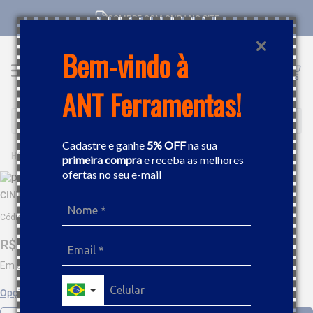
COMPRE COM CNPJ NO SITE
Bem-vindo à
ANT Ferramentas!
Buscar
Cadastre e ganhe
5% OFF
na sua
FERRAMENTAS MANUAIS
BOLSA E MOCHILA
CINTO PORTA FERRAMENTAS EM NYLON VONDER CM012
primeira compra
e receba as melhores
ofertas no seu e-mail
CINTO PORTA FERRAMENTAS EM NYLON VONDER CM012
Código
:
309661
R$
205
,
71
Em até
9
x
R$
22
,
85
sem juros
Opções de parcelamento