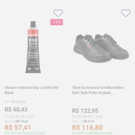
-
13%
Silicone Vedante 85g Loctite 598
Tênis De Amarrar Em Microfibra
Black
Safe Tech Preto Kadesh
35A50PLA2PR30
De:
R$
69
,
43
R$
60
,
43
R$
122
,
95
Ou
6
x de
R$
10
,
07
Ou
9
x de
R$
13
,
66
Desc. de
R$
12
,
02
Desc. de
R$
6
,
15
R$
57
,
41
R$
116
,
80
5% OFF no boleto à vista
5% OFF no boleto à vista