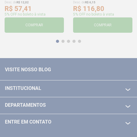
Desc. de
R$
12
,
02
Desc. de
R$
6
,
15
R$
57
,
41
R$
116
,
80
5% OFF no boleto à vista
5% OFF no boleto à vista
COMPRAR
COMPRAR
VISITE NOSSO BLOG
INSTITUCIONAL
QUEM SOMOS
DEPARTAMENTOS
POLITICA DE FRETE GRÁTIS
FERRAMENTAS ELETRICAS/ BATERIAS
POLITICA DE TROCA E DEVOLUÇÃO
ENTRE EM CONTATO
FERRAMENTAS MANUIAIS
FALE CONOSCO
TELEVENDAS