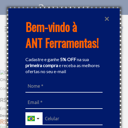
COMPRE COM CNPJ NO SITE
Bem-vindo à
ANT Ferramentas!
Buscar
Cadastre e ganhe
5% OFF
na sua
FERRAMENTAS MANUAIS
CHAVES
CHAVE TORX T45 TRAMONTINA 44351045
primeira compra
e receba as melhores
ofertas no seu e-mail
CHAVE TORX T45 TRAMONTINA 44351045
Código
:
482934
R$
16
,
26
Em até
1
x
R$
16
,
26
sem juros
Desc. de
R$
0
,
81
R$
15
,
44
Economize 5% à vista com Boleto, PIX