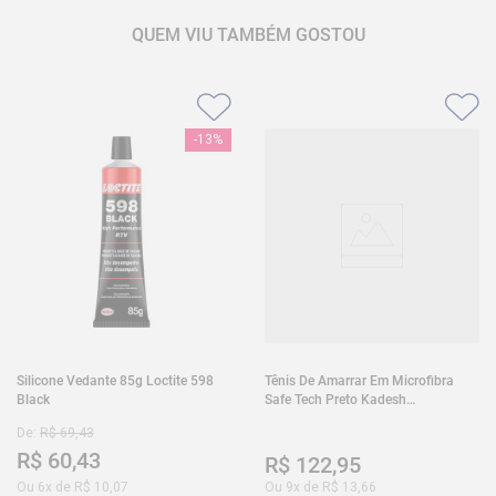
QUEM VIU TAMBÉM GOSTOU
-
13%
Silicone Vedante 85g Loctite 598
Tênis De Amarrar Em Microfibra
Black
Safe Tech Preto Kadesh
35A50PLA2PR30
De:
R$
69
,
43
R$
60
,
43
R$
122
,
95
Ou
6
x de
R$
10
,
07
Ou
9
x de
R$
13
,
66