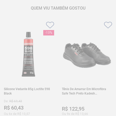
QUEM VIU TAMBÉM GOSTOU
-
13%
Silicone Vedante 85g Loctite 598
Tênis De Amarrar Em Microfibra
Black
Safe Tech Preto Kadesh
35A50PLA2PR30
De:
R$
69
,
43
R$
60
,
43
R$
122
,
95
Ou
6
x de
R$
10
,
07
Ou
9
x de
R$
13
,
66