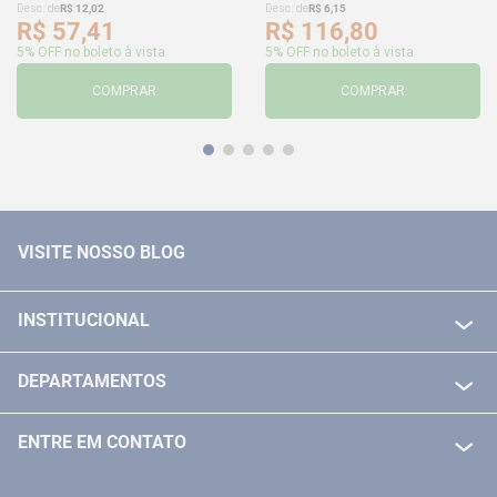
Desc. de
R$
12
,
02
Desc. de
R$
6
,
15
R$
57
,
41
R$
116
,
80
5% OFF no boleto à vista
5% OFF no boleto à vista
COMPRAR
COMPRAR
VISITE NOSSO BLOG
INSTITUCIONAL
QUEM SOMOS
DEPARTAMENTOS
POLITICA DE FRETE GRÁTIS
FERRAMENTAS ELETRICAS/ BATERIAS
POLITICA DE TROCA E DEVOLUÇÃO
ENTRE EM CONTATO
FERRAMENTAS MANUIAIS
FALE CONOSCO
TELEVENDAS