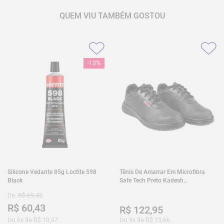
QUEM VIU TAMBÉM GOSTOU
-
13%
Silicone Vedante 85g Loctite 598
Tênis De Amarrar Em Microfibra
Black
Safe Tech Preto Kadesh
35A50PLA2PR30
De:
R$
69
,
43
R$
60
,
43
R$
122
,
95
Ou
6
x de
R$
10
,
07
Ou
9
x de
R$
13
,
66