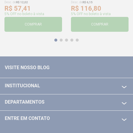
Desc. de
R$
12
,
02
Desc. de
R$
6
,
15
R$
57
,
41
R$
116
,
80
5% OFF no boleto à vista
5% OFF no boleto à vista
COMPRAR
COMPRAR
VISITE NOSSO BLOG
INSTITUCIONAL
QUEM SOMOS
DEPARTAMENTOS
POLITICA DE FRETE GRÁTIS
FERRAMENTAS ELETRICAS/ BATERIAS
POLITICA DE TROCA E DEVOLUÇÃO
ENTRE EM CONTATO
FERRAMENTAS MANUIAIS
FALE CONOSCO
TELEVENDAS