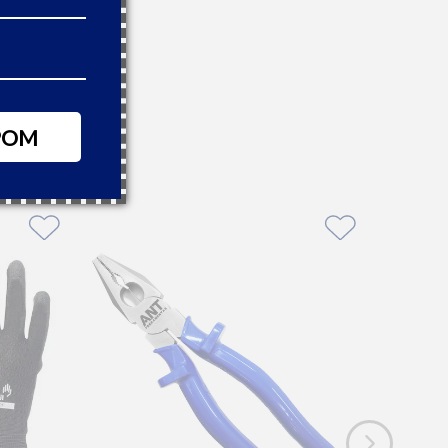
,59
 boleto à vista
POM