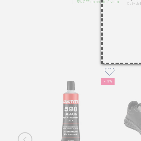
5
% OFF no boleto à vista
Ou 9x de 
-
13%