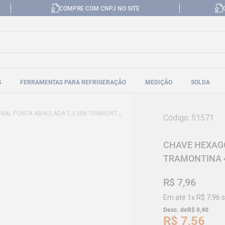
COMPRE COM CNPJ NO SITE
S
FERRAMENTAS PARA REFRIGERAÇÃO
MEDIÇÃO
SOLDA
 PONTA ABAULADA 5,5 MM TRAMONTINA 44460055
Código
:
51571
CHAVE HEXAG
TRAMONTINA 
R$
7
,
96
Em até
1
x
R$
7
,
96
s
Desc. de
R$
0
,
40
R$
7
,
56