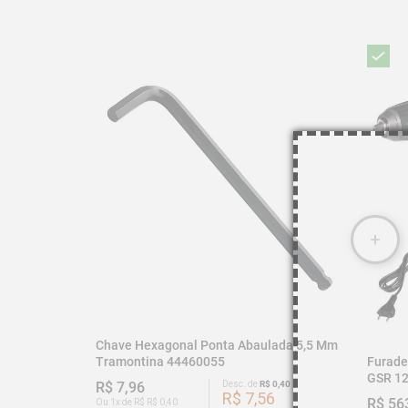
Chave Hexagonal Ponta Abaulada 5,5 Mm
Furade
Tramontina 44460055
GSR 12
R$ 7,96
Desc. de
R$ 0,40
R$ 7,56
R$ 56
Ou 1x de R$ R$ 0,40