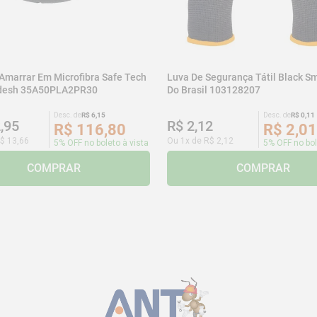
 Amarrar Em Microfibra Safe Tech
Luva De Segurança Tátil Black Sm
adesh 35A50PLA2PR30
Do Brasil 103128207
Desc. de
R$
6
,
15
Desc. de
R$
0
,
11
2
,
95
R$
2
,
12
R$
116
,
80
R$
2
,
01
$
13
,
66
Ou
1
x de
R$
2
,
12
5% OFF no boleto à vista
5% OFF no bol
COMPRAR
COMPRAR