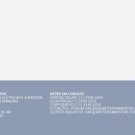
TOS
ENTRE EM CONTATO
 ELÉTRICAS E A BATERIA
VENDAS ONLINE (11) 3345-3200
S MANUAIS
LOJA FÍSICA (11) 3345-3220
CORPORATIVO (11) 3345-3200
COTAÇÕES: VENDAS.ONLINE@ANTFERRAMENTAS
 DE AR
OUTROS ASSUNTOS: SAC@ANTFERRAMENTAS.CO
IM