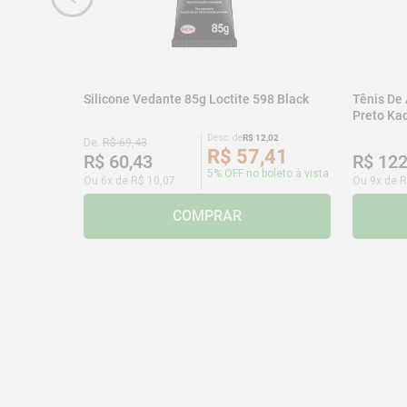
Silicone Vedante 85g Loctite 598 Black
Tênis De
Preto K
Desc. de
R$
12
,
02
De:
R$
69
,
43
R$
57
,
41
R$
60
,
43
R$
12
5% OFF no boleto à vista
Ou
6
x de
R$
10
,
07
Ou
9
x de
R
COMPRAR