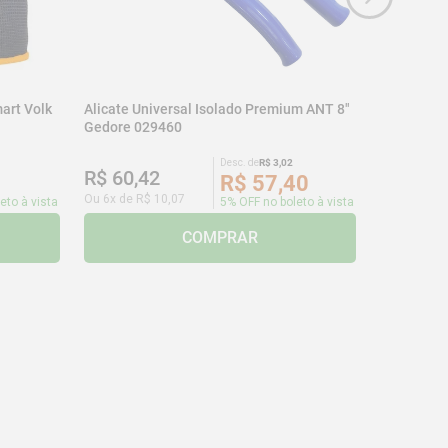
art Volk
Alicate Universal Isolado Premium ANT 8"
Gedore 029460
Desc. de
R$
3
,
02
R$
60
,
42
R$
57
,
40
Ou
6
x de
R$
10
,
07
eto à vista
5% OFF no boleto à vista
COMPRAR