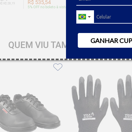
R$ 535,54
R$ 886
R$ R$ 28,19
Ou 9x de R$ R$ 46,66
5
% OFF no boleto à vista
5
% OFF no
GANHAR CU
QUEM VIU TAMBÉM GOSTOU