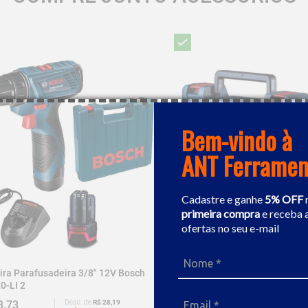
Bem-vindo à
ANT Ferramen
Cadastre e ganhe
5% OFF
primeira compra
e receba 
ofertas no seu e-mail
ira Parafusadeira 3/8" 12V Bosch
Furadeira / Parafusadeira A B
0-LI 2
Bosch GSB 12V-30
3,73
Desc. de
R$ 28,19
R$ 933,25
Desc. de
R$ 