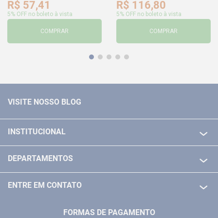
R$
57
,
41
R$
116
,
80
5% OFF no boleto à vista
5% OFF no boleto à vista
COMPRAR
COMPRAR
VISITE NOSSO BLOG
INSTITUCIONAL
QUEM SOMOS
DEPARTAMENTOS
POLITICA DE FRETE GRÁTIS
FERRAMENTAS ELETRICAS/ BATERIAS
POLITICA DE TROCA E DEVOLUÇÃO
ENTRE EM CONTATO
FERRAMENTAS MANUIAIS
FALE CONOSCO
TELEVENDAS
MEDIÇÃO
FORMAS DE PAGAMENTO