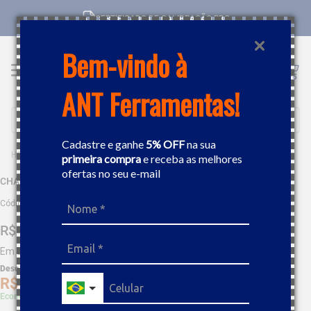
CERTIFICADO DE CALIBRAÇÃO RBC
Bem-vindo à
ANT Ferramentas!
Buscar
Cadastre e ganhe
5% OFF
na sua
FERRAMENTAS MANUAIS
CHAVES
CHAVE HEXAGONAL 3/16" GEDORE 012055
primeira compra
e receba as melhores
ofertas no seu e-mail
CHAVE HEXAGONAL 3/16" GEDORE 012055
Código
:
2648
R$
2
,
96
Em até
1
x
R$
2
,
96
sem juros
Desc. de
R$
0
,
15
R$
2
,
81
Economize 5% à vista com Boleto, PIX