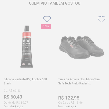
QUEM VIU TAMBÉM GOSTOU
-
13%
Silicone Vedante 85g Loctite 598
Tênis De Amarrar Em Microfibra
Black
Safe Tech Preto Kadesh
35A50PLA2PR30
De:
R$
69
,
43
R$
60
,
43
R$
122
,
95
Ou
6
x de
R$
10
,
07
Ou
9
x de
R$
13
,
66
Desc. de
R$
12
,
02
Desc. de
R$
6
,
15