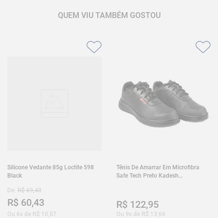
QUEM VIU TAMBÉM GOSTOU
Silicone Vedante 85g Loctite 598
Tênis De Amarrar Em Microfibra
Black
Safe Tech Preto Kadesh
35A50PLA2PR30
De:
R$
69
,
43
R$
60
,
43
R$
122
,
95
Ou
6
x de
R$
10
,
07
Ou
9
x de
R$
13
,
66