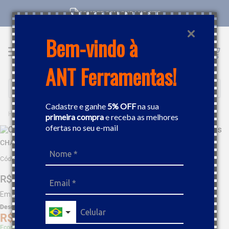
COMPRE COM CNPJ NO SITE
Bem-vindo à
ANT Ferramentas!
Buscar
Cadastre e ganhe
5% OFF
na sua
FERRAMENTAS MANUAIS
CHAVES
CHAVE HEXAGONAL 7MM TRAMONTINA 44400007
primeira compra
e receba as melhores
ofertas no seu e-mail
CHAVE HEXAGONAL 7MM TRAMONTINA 44400007
Código
:
51467
R$
5
,
07
Em até
1
x
R$
5
,
07
sem juros
Desc. de
R$
0
,
25
R$
4
,
81
Economize 5% à vista com Boleto, PIX