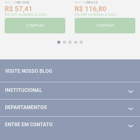
Desc. de
R$
12
,
02
Desc. de
R$
6
,
15
R$
57
,
41
R$
116
,
80
5% OFF no boleto à vista
5% OFF no boleto à vista
COMPRAR
COMPRAR
VISITE NOSSO BLOG
INSTITUCIONAL
QUEM SOMOS
DEPARTAMENTOS
POLITICA DE FRETE GRÁTIS
FERRAMENTAS ELETRICAS/ BATERIAS
POLITICA DE TROCA E DEVOLUÇÃO
ENTRE EM CONTATO
FERRAMENTAS MANUIAIS
FALE CONOSCO
TELEVENDAS