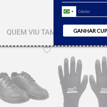
5
% OFF no boleto à vista
GANHAR CU
QUEM VIU TAMBÉM GOSTOU