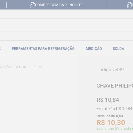
COMPRE COM CNPJ NO SITE
S
FERRAMENTAS PARA REFRIGERAÇÃO
MEDIÇÃO
SOLDA
 3/16"X5" GEDORE 036302
Código
:
5489
CHAVE PHILIPS
R$
10
,
84
Em até
1
x
R$
10
,
84
Desc. de
R$
0
,
54
R$
10
,
30
Economize 5% à vista 