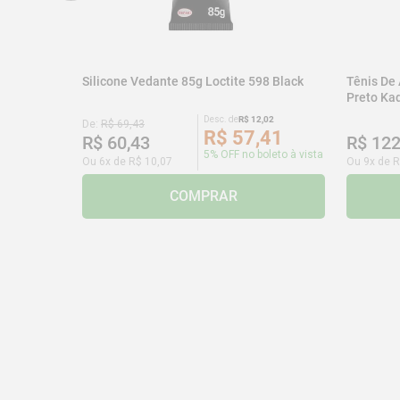
Silicone Vedante 85g Loctite 598 Black
Tênis De
Preto K
Desc. de
R$
12
,
02
De:
R$
69
,
43
R$
57
,
41
R$
60
,
43
R$
12
5% OFF no boleto à vista
Ou
6
x de
R$
10
,
07
Ou
9
x de
R
COMPRAR