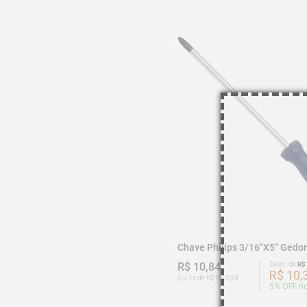
Chave Philips 3/16"x5" Gedo
R$ 10,84
Desc. de
R$
R$ 10,
Ou 1x de R$ R$ 0,54
5
% OFF no