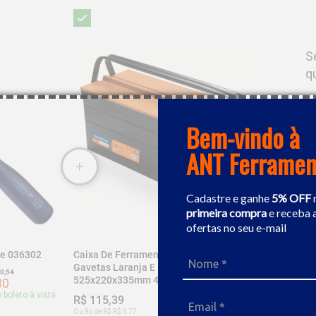
S
q
Bem-vindo à
ANT Ferramen
Cadastre e ganhe
5% OFF
primeira compra
e receba 
ofertas no seu e-mail
Caixa De Ferramentas Sanfonada 5
re 036302
Gavetas Laranja E Preta Tramontina
 0,54
525x220x335mm 44952000
30
 boleto à vista
R$ 115,39
Desc. de
R$ 5,77
R$ 109,62
Ou 9x de R$ R$ 5,77