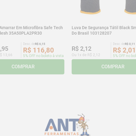
 Amarrar Em Microfibra Safe Tech
Luva De Segurança Tátil Black Sm
adesh 35A50PLA2PR30
Do Brasil 103128207
Desc. de
R$
6
,
15
Desc. de
R$
0
,
11
2
,
95
R$
2
,
12
R$
116
,
80
R$
2
,
01
$
13
,
66
Ou
1
x de
R$
2
,
12
5% OFF no boleto à vista
5% OFF no bol
COMPRAR
COMPRAR