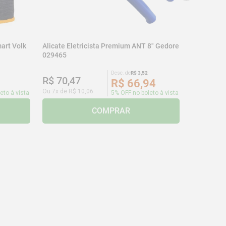
art Volk
Alicate Eletricista Premium ANT 8" Gedore
029465
Desc. de
R$
3
,
52
R$
70
,
47
R$
66
,
94
Ou
7
x de
R$
10
,
06
eto à vista
5% OFF no boleto à vista
COMPRAR