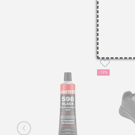
-
13%