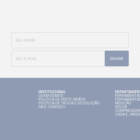
CADASTRE-SE E RECEBA NOSSAS
OFERTAS E NOVIDADES
ENVIAR
INSTITUCIONAL
DEPARTAMEN
QUEM SOMOS
FERRAMENTAS
POLITICA DE FRETE GRÁTIS
FERRAMENTA
POLÍTICA DE TROCA E DEVOLUÇÃO
MEDIÇÃO
FALE CONOSCO
SOLDA
COMPRESSOR
CASA E JARD