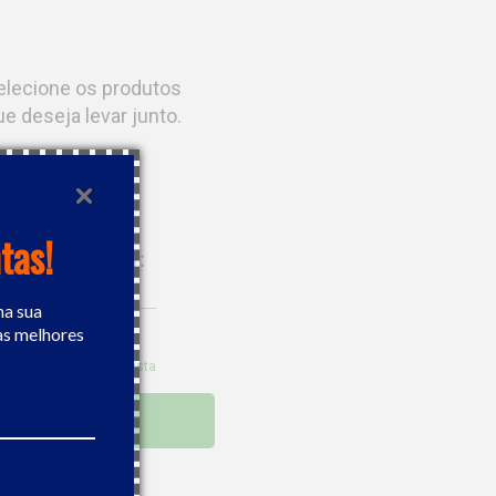
elecione os produtos
ue deseja levar junto.
tas!
Leve os
2
por:
R$ 126,23
na sua
Desc. de
R$ 6,31
as melhores
R$ 119,92
5
% OFF no boleto à vista
COMPRAR