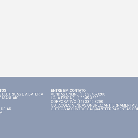
TOS
ENTRE EM CONTATO
 ELÉTRICAS E A BATERIA
VENDAS ONLINE (11) 3345-3200
S MANUAIS
LOJA FÍSICA (11) 3345-3220
CORPORATIVO (11) 3345-3200
COTAÇÕES: VENDAS.ONLINE@ANTFERRAMENTAS
 DE AR
OUTROS ASSUNTOS: SAC@ANTFERRAMENTAS.CO
IM