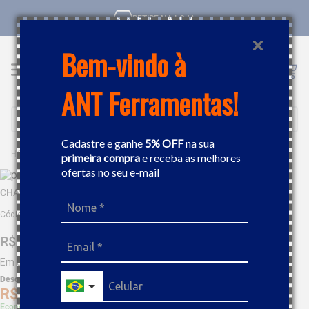
RETIRE NA LOJA
Bem-vindo à
ANT Ferramentas!
Buscar
Cadastre e ganhe
5% OFF
na sua
FERRAMENTAS MANUAIS
CHAVES
CHAVE ESTRELA 15/16"X1" GEDORE 003559
primeira compra
e receba as melhores
ofertas no seu e-mail
CHAVE ESTRELA 15/16"X1" GEDORE 003559
Código
:
2053
R$
89
,
36
Em até
8
x
R$
11
,
17
sem juros
Desc. de
R$
4
,
47
R$
84
,
89
Economize 5% à vista com Boleto, PIX