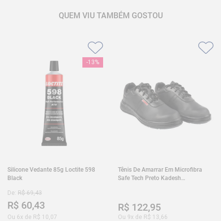
QUEM VIU TAMBÉM GOSTOU
-
13%
Silicone Vedante 85g Loctite 598
Tênis De Amarrar Em Microfibra
Black
Safe Tech Preto Kadesh
35A50PLA2PR30
De:
R$
69
,
43
R$
60
,
43
R$
122
,
95
Ou
6
x de
R$
10
,
07
Ou
9
x de
R$
13
,
66