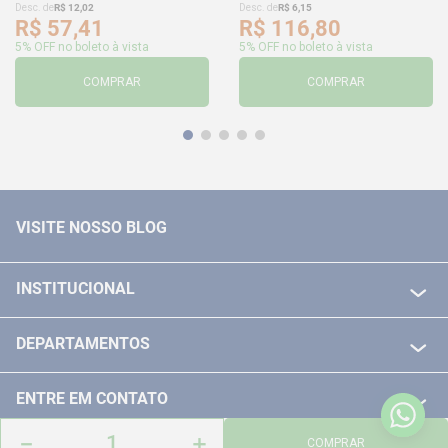
Desc. de
R$
12
,
02
Desc. de
R$
6
,
15
R$
57
,
41
R$
116
,
80
5% OFF no boleto à vista
5% OFF no boleto à vista
COMPRAR
COMPRAR
VISITE NOSSO BLOG
INSTITUCIONAL
QUEM SOMOS
DEPARTAMENTOS
POLITICA DE FRETE GRÁTIS
FERRAMENTAS ELETRICAS/ BATERIAS
POLITICA DE TROCA E DEVOLUÇÃO
ENTRE EM CONTATO
FERRAMENTAS MANUIAIS
FALE CONOSCO
－
＋
TELEVENDAS
COMPRAR