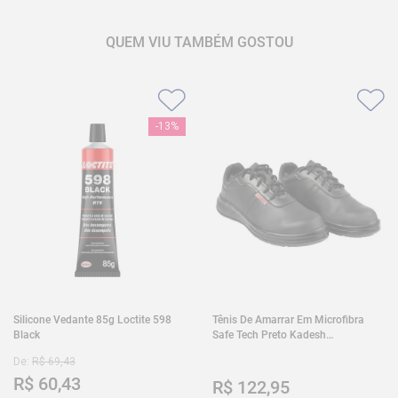
QUEM VIU TAMBÉM GOSTOU
-
13%
Silicone Vedante 85g Loctite 598
Tênis De Amarrar Em Microfibra
Black
Safe Tech Preto Kadesh
35A50PLA2PR30
De:
R$
69
,
43
R$
60
,
43
R$
122
,
95