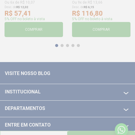
Ou
6
x de
R$
10
,
07
Ou
9
x de
R$
13
,
66
Desc. de
R$
12
,
02
Desc. de
R$
6
,
15
R$
57
,
41
R$
116
,
80
5% OFF no boleto à vista
5% OFF no boleto à vista
COMPRAR
COMPRAR
VISITE NOSSO BLOG
INSTITUCIONAL
QUEM SOMOS
DEPARTAMENTOS
POLITICA DE FRETE GRÁTIS
FERRAMENTAS ELETRICAS/ BATERIAS
POLITICA DE TROCA E DEVOLUÇÃO
ENTRE EM CONTATO
FERRAMENTAS MANUIAIS
FALE CONOSCO