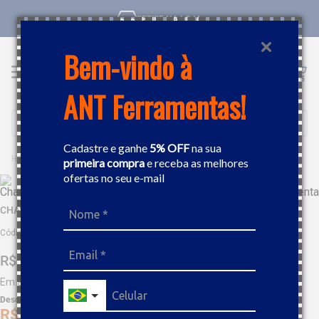
RETIRE NA LOJA
Bem-vindo à
ANT Ferramentas!
Buscar
Cadastre e ganhe
5% OFF
na sua
FERRAMENTAS MANUAIS
CHAVES
CHAVE ESTRELA DE BATER 85MM TRAMONTINA 44632085
primeira compra
e receba as melhores
ofertas no seu e-mail
CHAVE ESTRELA DE BATER 85MM TRAMONTINA 44632085
Código
:
407769
R$
754
,
59
Em até
9
x
R$
83
,
84
sem juros
Desc. de
R$
37
,
73
R$
716
,
86