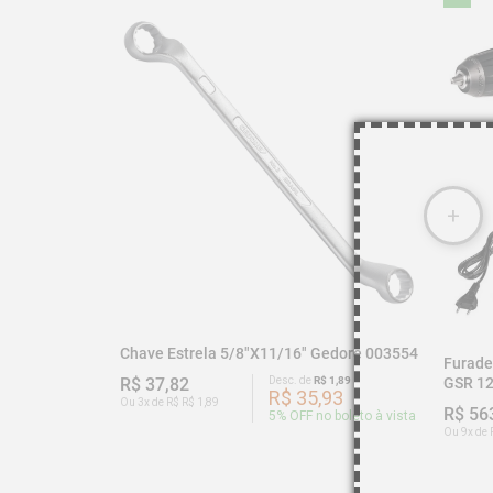
Chave Estrela 5/8"x11/16" Gedore 003554
Furade
GSR 12
R$ 37,82
Desc. de
R$ 1,89
R$ 35,93
Ou 3x de R$ R$ 1,89
R$ 56
5
% OFF no boleto à vista
Ou 9x de 