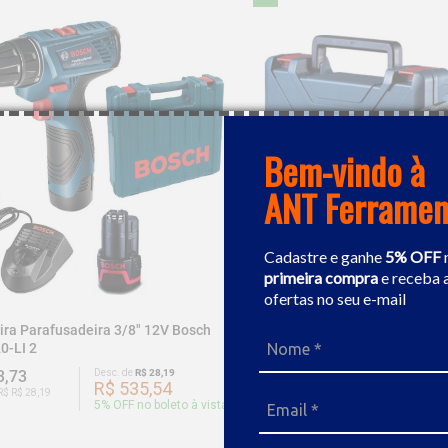
Bem-vindo à
ANT Ferramen
Cadastre e ganhe
5% OFF
primeira compra
e receba 
ofertas no seu e-mail
ira Parafusadeira 3/8" 12V Bosch
Furadeira / Parafusadeira A B
0-LI 2
Bosch GSB 12V-30
3,73
Desc. de
R$ 28,19
R$ 933,25
Desc. de
R$ 
R$ 535,54
R$ 886
R$ R$ 28,19
Ou 9x de R$ R$ 46,66
5
% OFF no boleto à vista
5
% OFF no