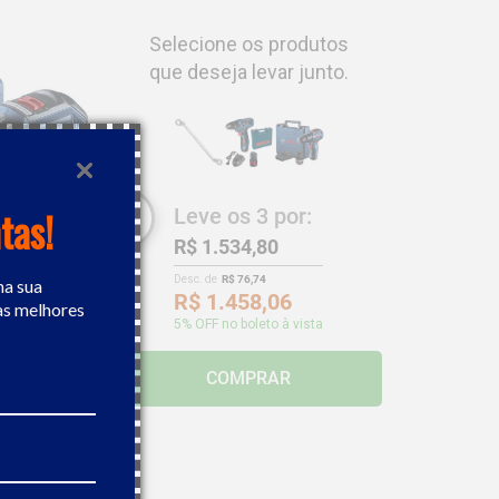
Selecione os produtos
que deseja levar junto.
tas!
Leve os
3
por:
R$ 1.534,80
Desc. de
R$ 76,74
na sua
R$ 1.458,06
as melhores
5
% OFF no boleto à vista
ateria 12V
COMPRAR
46,66
,59
 boleto à vista