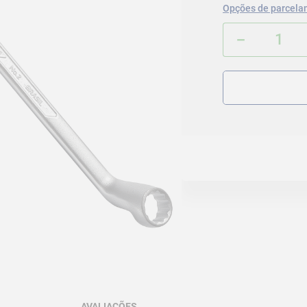
Opções de parcela
－
AVALIAÇÕES