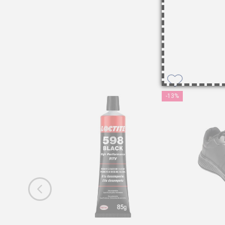
-
13%