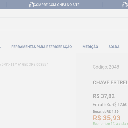
COMPRE COM CNPJ NO SITE
S
FERRAMENTAS PARA REFRIGERAÇÃO
MEDIÇÃO
SOLDA
 5/8"X11/16" GEDORE 003554
Código
:
2048
CHAVE ESTREL
R$
37
,
82
Em até
3
x
R$
12
,
60
Desc. de
R$
1
,
89
R$
35
,
93
Economize 5% à vista 