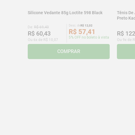
Silicone Vedante 85g Loctite 598 Black
Tênis De
Preto K
Desc. de
R$
12
,
02
De:
R$
69
,
43
R$
57
,
41
R$
60
,
43
R$
12
5% OFF no boleto à vista
Ou
6
x de
R$
10
,
07
Ou
9
x de
R
COMPRAR