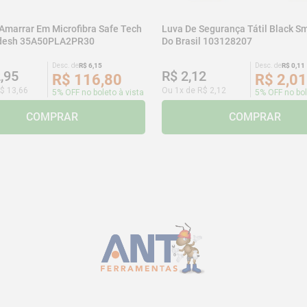
 Amarrar Em Microfibra Safe Tech
Luva De Segurança Tátil Black Sm
adesh 35A50PLA2PR30
Do Brasil 103128207
Desc. de
R$
6
,
15
Desc. de
R$
0
,
11
2
,
95
R$
2
,
12
R$
116
,
80
R$
2
,
01
$
13
,
66
Ou
1
x de
R$
2
,
12
5% OFF no boleto à vista
5% OFF no bol
COMPRAR
COMPRAR
CADASTRE-SE E RECEBA NOSSAS