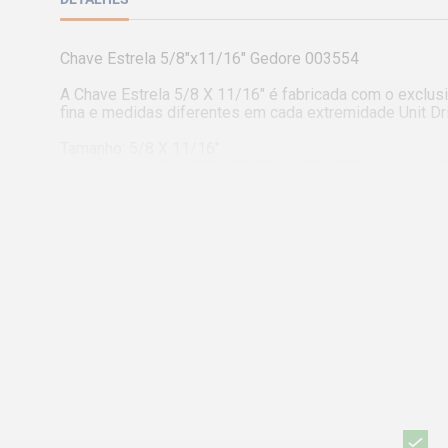
Chave Estrela 5/8"x11/16" Gedore 003554

A Chave Estrela 5/8 X 11/16" é fabricada com o exclu
fina e medidas diferentes em cada extremidade Unit Dri
Tamanho: 5/8 X 11/16"

Certificações: DIN 838, ISO 3318, ISO 1085 e ISO 1010
Comprimento: 245mm

Largura: 25,5mm

Peso: 0,184kg

Código: 003.554

Referência: 2-5/4 X 11/16"

Imagens meramente ilustrativas.