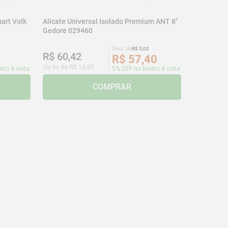
art Volk
Alicate Universal Isolado Premium ANT 8"
Gedore 029460
Desc. de
R$
3
,
02
R$
60
,
42
R$
57
,
40
Ou
6
x de
R$
10
,
07
eto à vista
5% OFF no boleto à vista
COMPRAR