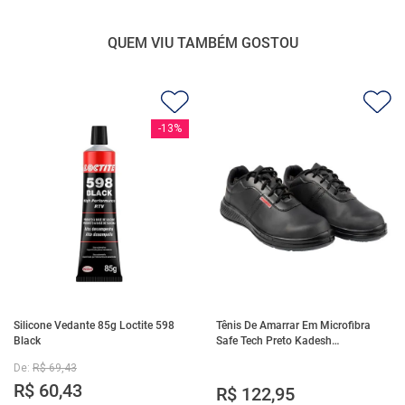
QUEM VIU TAMBÉM GOSTOU
-
13%
Silicone Vedante 85g Loctite 598
Tênis De Amarrar Em Microfibra
Black
Safe Tech Preto Kadesh
35A50PLA2PR30
De:
R$
69
,
43
R$
60
,
43
R$
122
,
95