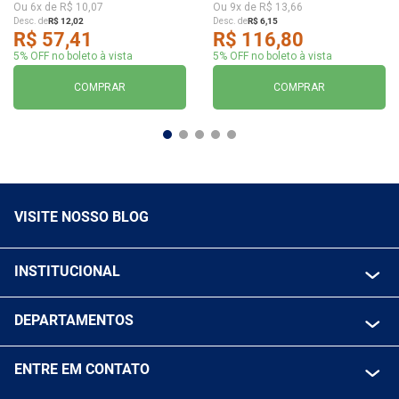
Ou
6
x de
R$
10
,
07
Ou
9
x de
R$
13
,
66
Desc. de
R$
12
,
02
Desc. de
R$
6
,
15
R$
57
,
41
R$
116
,
80
5% OFF no boleto à vista
5% OFF no boleto à vista
COMPRAR
COMPRAR
VISITE NOSSO BLOG
INSTITUCIONAL
QUEM SOMOS
DEPARTAMENTOS
POLITICA DE FRETE GRÁTIS
FERRAMENTAS ELETRICAS/ BATERIAS
POLITICA DE TROCA E DEVOLUÇÃO
ENTRE EM CONTATO
FERRAMENTAS MANUIAIS
FALE CONOSCO