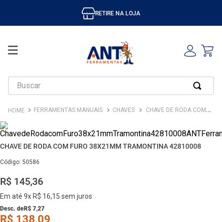
RETIRE NA LOJA
Buscar
FERRAMENTAS MANUAIS
CHAVES
CHAVE DE RODA COM FURO 38X21MM TRAMONTINA 42810008
CHAVE DE RODA COM FURO 38X21MM TRAMONTINA 42810008
Código
:
50586
R$
145
,
36
Em até
9
x
R$
16
,
15
sem juros
Desc. de
R$
7
,
27
R$
138
,
09