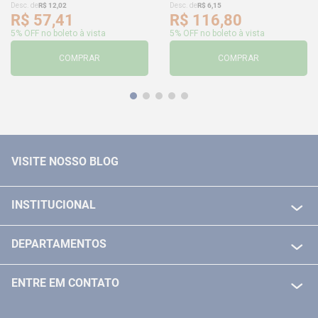
Desc. de
R$
12
,
02
Desc. de
R$
6
,
15
R$
57
,
41
R$
116
,
80
5% OFF no boleto à vista
5% OFF no boleto à vista
COMPRAR
COMPRAR
VISITE NOSSO BLOG
INSTITUCIONAL
QUEM SOMOS
DEPARTAMENTOS
POLITICA DE FRETE GRÁTIS
FERRAMENTAS ELETRICAS/ BATERIAS
POLITICA DE TROCA E DEVOLUÇÃO
ENTRE EM CONTATO
FERRAMENTAS MANUIAIS
FALE CONOSCO
TELEVENDAS