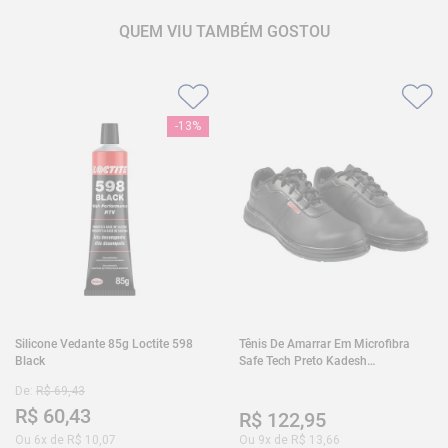
QUEM VIU TAMBÉM GOSTOU
-
13%
Silicone Vedante 85g Loctite 598
Tênis De Amarrar Em Microfibra
Black
Safe Tech Preto Kadesh
35A50PLA2PR30
De:
R$
69
,
43
R$
60
,
43
R$
122
,
95
Ou
6
x de
R$
10
,
07
Ou
9
x de
R$
13
,
66