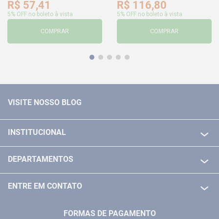
R$
57
,
41
R$
116
,
80
5% OFF no boleto à vista
5% OFF no boleto à vista
COMPRAR
COMPRAR
VISITE NOSSO BLOG
INSTITUCIONAL
QUEM SOMOS
DEPARTAMENTOS
POLITICA DE FRETE GRÁTIS
FERRAMENTAS ELETRICAS/ BATERIAS
POLITICA DE TROCA E DEVOLUÇÃO
ENTRE EM CONTATO
FERRAMENTAS MANUIAIS
FALE CONOSCO
TELEVENDAS
MEDIÇÃO
FORMAS DE PAGAMENTO