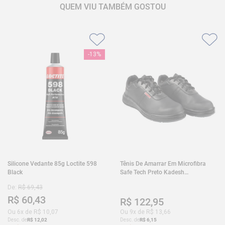
QUEM VIU TAMBÉM GOSTOU
-
13%
Silicone Vedante 85g Loctite 598
Tênis De Amarrar Em Microfibra
Black
Safe Tech Preto Kadesh
35A50PLA2PR30
De:
R$
69
,
43
R$
60
,
43
R$
122
,
95
Ou
6
x de
R$
10
,
07
Ou
9
x de
R$
13
,
66
Desc. de
R$
12
,
02
Desc. de
R$
6
,
15