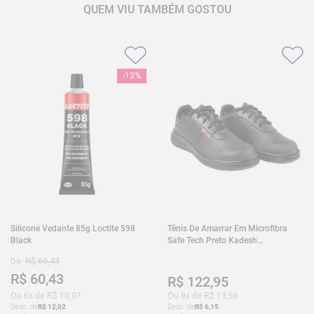
QUEM VIU TAMBÉM GOSTOU
-
13%
Silicone Vedante 85g Loctite 598
Tênis De Amarrar Em Microfibra
Black
Safe Tech Preto Kadesh
35A50PLA2PR30
De:
R$
69
,
43
R$
60
,
43
R$
122
,
95
Ou
6
x de
R$
10
,
07
Ou
9
x de
R$
13
,
66
Desc. de
R$
12
,
02
Desc. de
R$
6
,
15