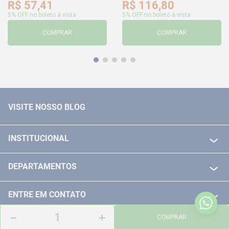
R$
57
,
41
R$
116
,
80
5% OFF no boleto à vista
5% OFF no boleto à vista
COMPRAR
COMPRAR
VISITE NOSSO BLOG
INSTITUCIONAL
QUEM SOMOS
DEPARTAMENTOS
POLITICA DE FRETE GRÁTIS
FERRAMENTAS ELETRICAS/ BATERIAS
POLITICA DE TROCA E DEVOLUÇÃO
ENTRE EM CONTATO
FERRAMENTAS MANUIAIS
FALE CONOSCO
－
＋
TELEVENDAS
COMPRAR
MEDIÇÃO
FORMAS DE PAGAMENTO