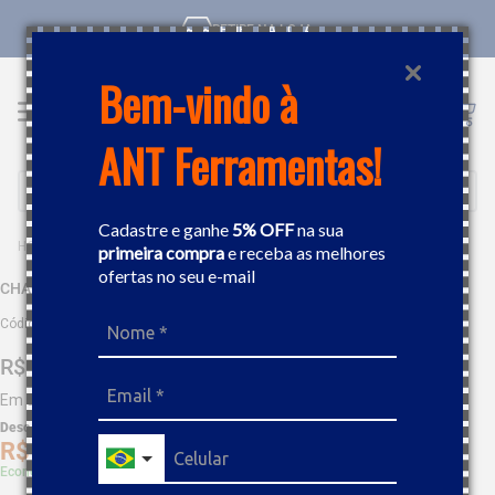
RETIRE NA LOJA
Bem-vindo à
ANT Ferramentas!
Buscar
Cadastre e ganhe
5% OFF
na sua
FERRAMENTAS MANUAIS
CHAVES
CHAVE COMBINADA 1B 25MM GEDORE 002520-1B
primeira compra
e receba as melhores
ofertas no seu e-mail
CHAVE COMBINADA 1B 25MM GEDORE 002520-1B
Código
:
69315
R$
52
,
43
Em até
5
x
R$
10
,
48
sem juros
Desc. de
R$
2
,
62
R$
49
,
81
Economize 5% à vista com Boleto, PIX