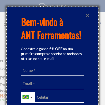
RETIRE NA LOJA
Bem-vindo à
ANT Ferramentas!
Buscar
Cadastre e ganhe
5% OFF
na sua
FERRAMENTAS MANUAIS
CHAVES
CHAVE BIELA 5/8" GEDORE 025054
primeira compra
e receba as melhores
ofertas no seu e-mail
CHAVE BIELA 5/8" GEDORE 025054
Código
:
71079
R$
44
,
16
Em até
4
x
R$
11
,
04
sem juros
Desc. de
R$
2
,
21
R$
41
,
95
Economize 5% à vista com Boleto, PIX