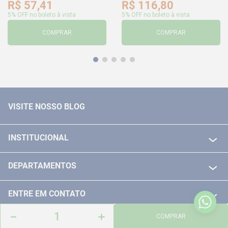
R$
57
,
41
R$
116
,
80
5% OFF no boleto à vista
5% OFF no boleto à vista
COMPRAR
COMPRAR
VISITE NOSSO BLOG
INSTITUCIONAL
QUEM SOMOS
DEPARTAMENTOS
POLITICA DE FRETE GRÁTIS
FERRAMENTAS ELETRICAS/ BATERIAS
POLITICA DE TROCA E DEVOLUÇÃO
ENTRE EM CONTATO
FERRAMENTAS MANUIAIS
FALE CONOSCO
－
＋
TELEVENDAS
COMPRAR
MEDIÇÃO
FORMAS DE PAGAMENTO