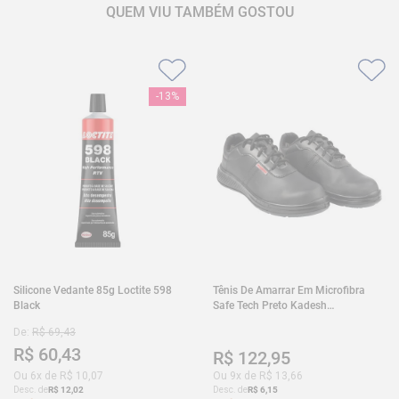
QUEM VIU TAMBÉM GOSTOU
-
13%
Silicone Vedante 85g Loctite 598
Tênis De Amarrar Em Microfibra
Black
Safe Tech Preto Kadesh
35A50PLA2PR30
De:
R$
69
,
43
R$
60
,
43
R$
122
,
95
Ou
6
x de
R$
10
,
07
Ou
9
x de
R$
13
,
66
Desc. de
R$
12
,
02
Desc. de
R$
6
,
15