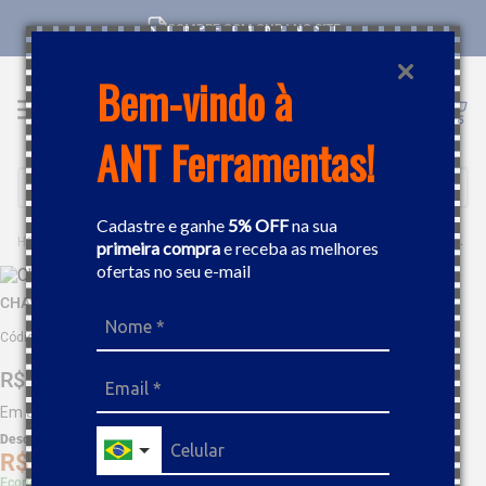
COMPRE COM CNPJ NO SITE
Bem-vindo à
ANT Ferramentas!
Buscar
Cadastre e ganhe
5% OFF
na sua
FERRAMENTAS MANUAIS
CHAVES
CHAVE AJUSTÁVEL 12" GEDORE 028314
primeira compra
e receba as melhores
ofertas no seu e-mail
CHAVE AJUSTÁVEL 12" GEDORE 028314
Código
:
71481
R$
143
,
38
Em até
9
x
R$
15
,
93
sem juros
Desc. de
R$
7
,
17
R$
136
,
21
Economize 5% à vista com Boleto, PIX