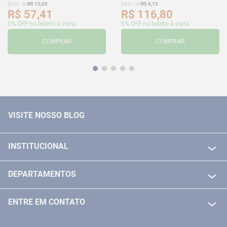
Desc. de
R$
12
,
02
Desc. de
R$
6
,
15
R$
57
,
41
R$
116
,
80
5% OFF no boleto à vista
5% OFF no boleto à vista
COMPRAR
COMPRAR
VISITE NOSSO BLOG
INSTITUCIONAL
QUEM SOMOS
DEPARTAMENTOS
POLITICA DE FRETE GRÁTIS
FERRAMENTAS ELETRICAS/ BATERIAS
POLITICA DE TROCA E DEVOLUÇÃO
ENTRE EM CONTATO
FERRAMENTAS MANUIAIS
FALE CONOSCO
TELEVENDAS