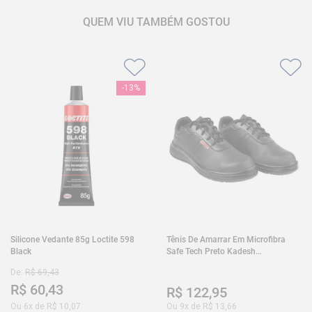
QUEM VIU TAMBÉM GOSTOU
-
13%
Silicone Vedante 85g Loctite 598
Tênis De Amarrar Em Microfibra
Black
Safe Tech Preto Kadesh
35A50PLA2PR30
De:
R$
69
,
43
R$
60
,
43
R$
122
,
95
Ou
6
x de
R$
10
,
07
Ou
9
x de
R$
13
,
66