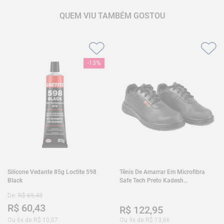
QUEM VIU TAMBÉM GOSTOU
-
13%
Silicone Vedante 85g Loctite 598
Tênis De Amarrar Em Microfibra
Black
Safe Tech Preto Kadesh
35A50PLA2PR30
De:
R$
69
,
43
R$
60
,
43
R$
122
,
95
Ou
6
x de
R$
10
,
07
Ou
9
x de
R$
13
,
66