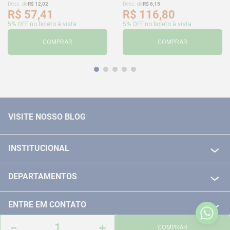
Desc. de
R$
12
,
02
Desc. de
R$
6
,
15
R$
57
,
41
R$
116
,
80
5% OFF no boleto à vista
5% OFF no boleto à vista
COMPRAR
COMPRAR
VISITE NOSSO BLOG
INSTITUCIONAL
QUEM SOMOS
DEPARTAMENTOS
POLITICA DE FRETE GRÁTIS
FERRAMENTAS ELETRICAS/ BATERIAS
POLITICA DE TROCA E DEVOLUÇÃO
ENTRE EM CONTATO
FERRAMENTAS MANUIAIS
FALE CONOSCO
－
＋
TELEVENDAS
COMPRAR