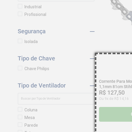
GBMak
Industrial
Ventisilva
Profissional
Sigma
Power
Segurança
Intech
Hydronlubz
Isolada
Hammer
Dewalt
Tipo de Chave
Chiaperini
Chave Philips
WAP
Quimatic
Corrente Para Mo
Tipo de Ventilador
Matsuyama
1,1mm 81cm Stih
R$
127
,
50
Lynus
Ou
9
x de
R$
14
,
16
Loctite
Hyundai
Coluna
Electrolux
Mesa
Camper
Parede
Buffalo