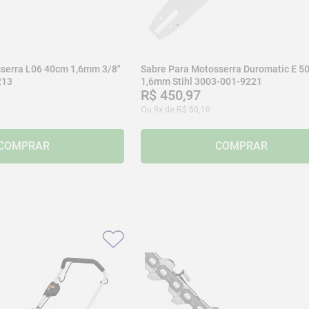
serra L06 40cm 1,6mm 3/8"
Sabre Para Motosserra Duromatic E 5
213
1,6mm Stihl 3003-001-9221
R$
450
,
97
Ou
9
x de
R$
50
,
10
COMPRAR
COMPRAR