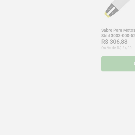
Sabre Para Motos
Stihl 3003-000-5
R$
306
,
88
Ou
9
x de
R$
34
,
09