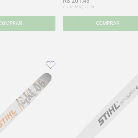
R$
201
,
43
Ou
9
x de
R$
22
,
38
COMPRAR
COMPRAR