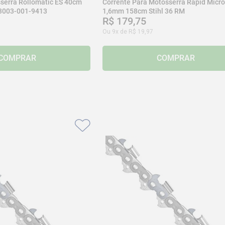
serra Rollomatic ES 40cm
Corrente Para Motosserra Rapid Micro
 3003-001-9413
1,6mm 158cm Stihl 36 RM
R$
179
,
75
Ou
9
x de
R$
19
,
97
COMPRAR
COMPRAR