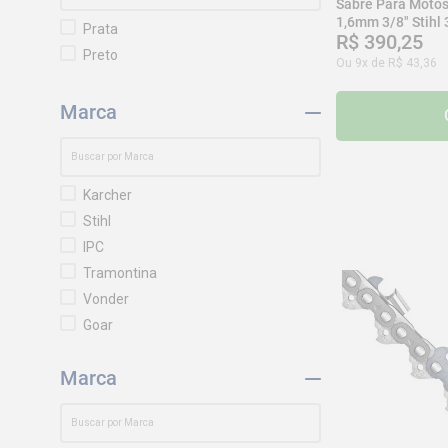
Sabre Para Motos
1,6mm 3/8" Stihl
Lâmpada
Prata
R$
390
,
25
Varredeira
Preto
Ou
9
x de
R$
43
,
36
Movimentação
Lubrificação
Marca
Limpeza
Faca
Chaves
Karcher
Ar Condicionado
Stihl
IPC
Tramontina
Vonder
Goar
Jacto
Marca
Worker
Tonk
Nilfisk