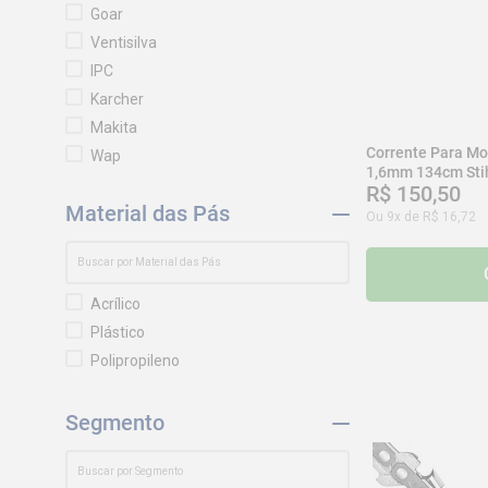
Kala
Goar
Makita
Ventisilva
Lupus
IPC
Guarany
Karcher
Bosch
Makita
ZM Bombas
Corrente Para Mo
Wap
1,6mm 134cm Sti
Venti-Delta
Worker
R$
150
,
50
Trapp
Material das Pás
Kala
Ou
9
x de
R$
16
,
72
Toyama
Tramontina
Atlas
Tigre
Acrílico
RIDGID
Plástico
Nutriex
Polipropileno
Black + Decker
Schulz
Segmento
Sata
Invicta