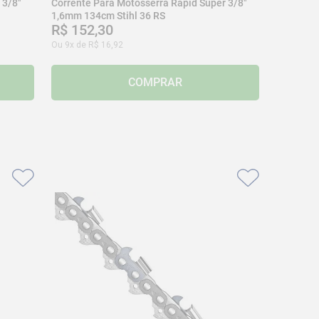
 3/8"
Corrente Para Motosserra Rapid Super 3/8"
1,6mm 134cm Stihl 36 RS
R$
152
,
30
Ou
9
x de
R$
16
,
92
COMPRAR