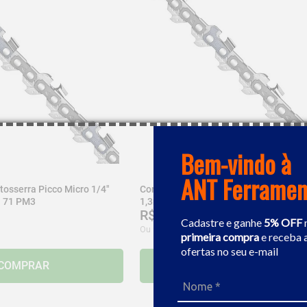
Bem-vindo à
ANT Ferramen
tosserra Picco Micro 1/4"
Corrente Para Motosserra Picco Micro 
l 71 PM3
1,3mm Stihl 63 PM3
R$
118
,
38
Cadastre e ganhe
5% OFF
Ou
9
x de
R$
13
,
15
primeira compra
e receba 
ofertas no seu e-mail
COMPRAR
COMPRAR