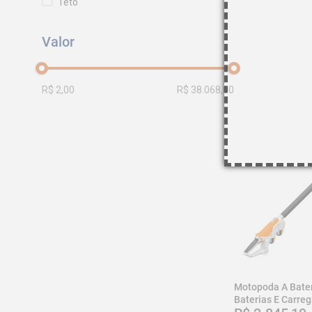
Teto
Bralimpia
Bozza
Art Varal
R$ 2,00
R$ 38.068,00
Motopoda A Bater
Baterias E Carreg