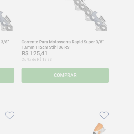
 3/8"
Corrente Para Motosserra Rapid Super 3/8"
1,6mm 112cm Stihl 36 RS
R$
125
,
41
Ou
9
x de
R$
13
,
93
COMPRAR