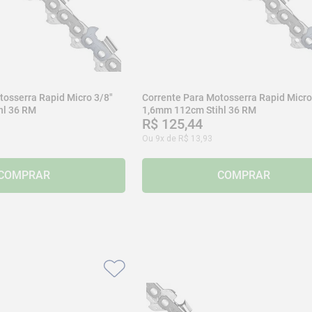
tosserra Rapid Micro 3/8"
Corrente Para Motosserra Rapid Micro
hl 36 RM
1,6mm 112cm Stihl 36 RM
R$
125
,
44
Ou
9
x de
R$
13
,
93
COMPRAR
COMPRAR