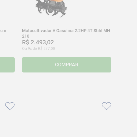
0cm
Motocultivador A Gasolina 2.2HP 4T Stihl MH
210
R$
2
.
493
,
02
Ou
9
x de
R$
277
,
00
COMPRAR