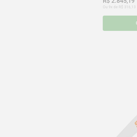
R$
2
.
845
,
19
Ou
9
x de
R$
316
,
13