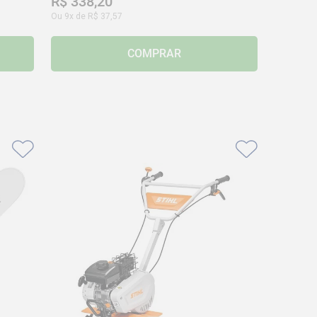
R$
338
,
20
Ou
9
x de
R$
37
,
57
COMPRAR