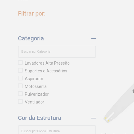
Categoria
Lavadoras Alta Pressão
Suportes e Acessórios
Aspirador
Motosserra
Pulverizador
Ventilador
Roçadeira
Cor da Estrutura
Vassoura para Jardim
Cortadores de Grama e Aparadores
Pincel