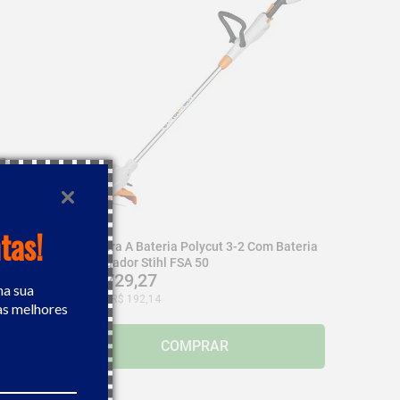
tas!
3 3/8"
Roçadeira A Bateria Polycut 3-2 Com Bateria
E Carregador Stihl FSA 50
R$
1
.
729
,
27
na sua
Ou
9
x de
R$
192
,
14
as melhores
COMPRAR