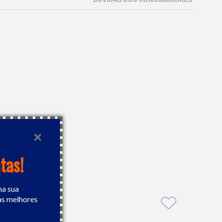
tas!
na sua
as melhores