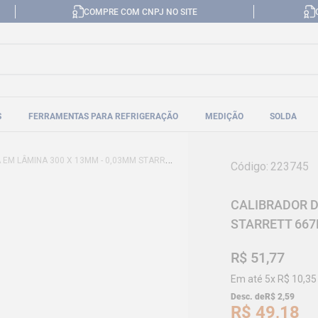
COMPRE COM CNPJ NO SITE
S
FERRAMENTAS PARA REFRIGERAÇÃO
MEDIÇÃO
SOLDA
LÂMINA 300 X 13MM - 0,03MM STARRETT 667M-3
Código
:
223745
CALIBRADOR D
STARRETT 667
R$
51
,
77
Em até
5
x
R$
10
,
35
Desc. de
R$
2
,
59
R$
49
,
18