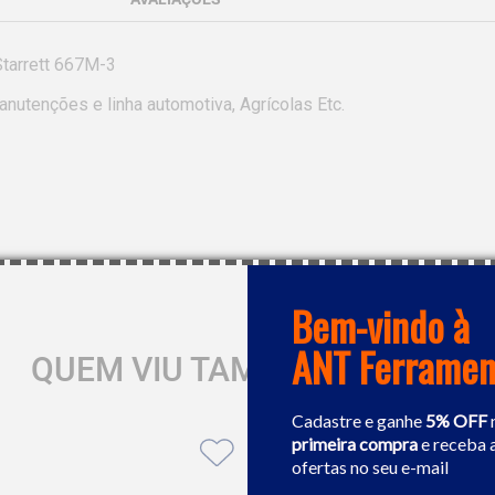
tarrett 667M-3

nutenções e linha automotiva, Agrícolas Etc.

Bem-vindo à
ANT Ferramen
QUEM VIU TAMBÉM GOSTOU
Cadastre e ganhe
5% OFF
primeira compra
e receba 
ofertas no seu e-mail