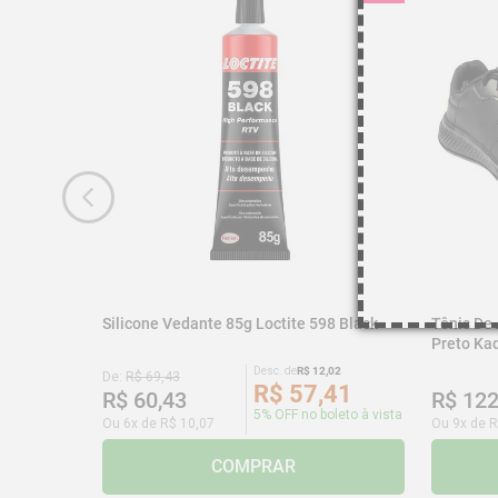
Silicone Vedante 85g Loctite 598 Black
Tênis De
Preto K
Desc. de
R$
12
,
02
De:
R$
69
,
43
R$
57
,
41
R$
60
,
43
R$
12
5% OFF no boleto à vista
Ou
6
x de
R$
10
,
07
Ou
9
x de
R
COMPRAR