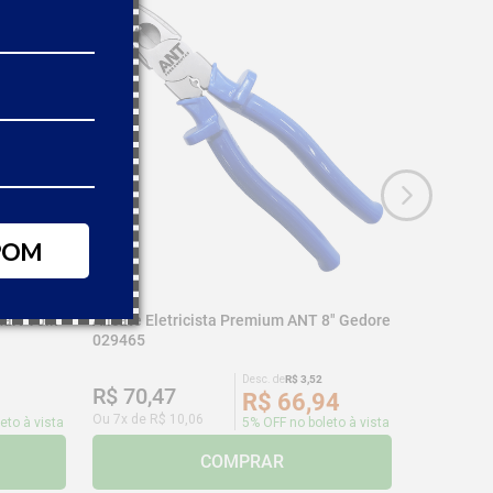
POM
art Volk
Alicate Eletricista Premium ANT 8" Gedore
029465
Desc. de
R$
3
,
52
R$
70
,
47
R$
66
,
94
Ou
7
x de
R$
10
,
06
eto à vista
5% OFF no boleto à vista
COMPRAR