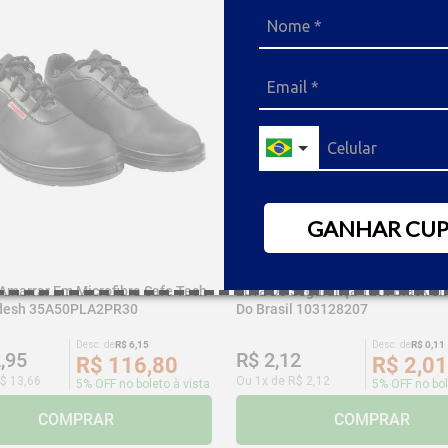
GANHAR CU
 Amarrar Em Microfibra Safe Tech
Luva De Segurança Tátil Black Sm
adesh 35A50PLA2PR30
Do Brasil 103128207
Desc. de
R$
6
,
15
Desc. de
R$
0
,
11
2
,
95
R$
2
,
12
R$
116
,
80
R$
2
,
01
$
13
,
66
Ou
1
x de
R$
2
,
12
5% OFF no boleto à vista
5% OFF no bol
COMPRAR
COMPRAR