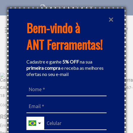
COMPRE COM CNPJ NO SITE
Bem-vindo à
ANT Ferramentas!
Buscar
Cadastre e ganhe
5% OFF
na sua
MEDIÇÃO
CALIBRADORES
CALIBRADOR DE FOLGA EM LÂMINA 12 X 1/2" - 0,018" STARRETT 667-18
primeira compra
e receba as melhores
ofertas no seu e-mail
CALIBRADOR DE FOLGA EM LÂMINA 12 X 1/2" - 0,018" STARRETT 667-
18
Código
:
223799
R$
66
,
17
Em até
6
x
R$
11
,
02
sem juros