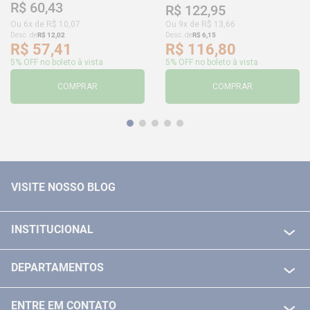
R$
60
,
43
R$
122
,
95
Ou
6
x de
R$
10
,
07
Ou
9
x de
R$
13
,
66
Desc. de
R$
12
,
02
Desc. de
R$
6
,
15
R$
57
,
41
R$
116
,
80
5% OFF no boleto à vista
5% OFF no boleto à vista
COMPRAR
COMPRAR
VISITE NOSSO BLOG
INSTITUCIONAL
QUEM SOMOS
DEPARTAMENTOS
POLITICA DE FRETE GRÁTIS
FERRAMENTAS ELETRICAS/ BATERIAS
POLITICA DE TROCA E DEVOLUÇÃO
ENTRE EM CONTATO