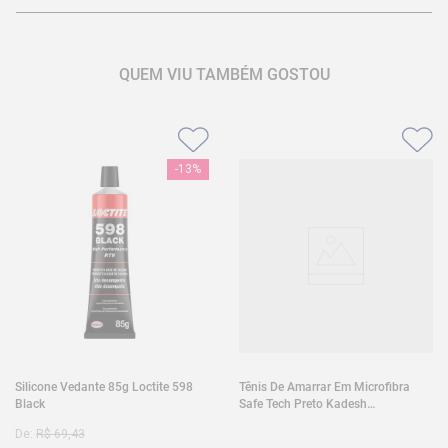
QUEM VIU TAMBÉM GOSTOU
-
13%
Silicone Vedante 85g Loctite 598
Tênis De Amarrar Em Microfibra
Black
Safe Tech Preto Kadesh
35A50PLA2PR30
De:
R$
69
,
43