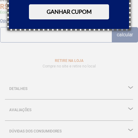
Desc. de
R$
3
,
31
R$
62
,
86
GANHAR CUPOM
Economize 5% à vista com Boleto, PIX
Opções de parcelamento
RETIRE NA LOJA
Compre no site e retire no local
DETALHES
AVALIAÇÕES
DÚVIDAS DOS CONSUMIDORES