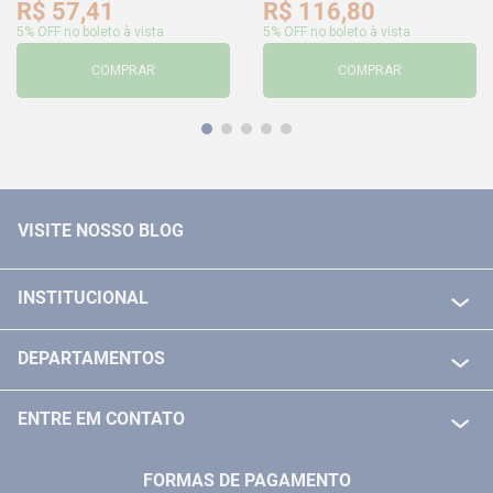
R$
57
,
41
R$
116
,
80
5% OFF no boleto à vista
5% OFF no boleto à vista
COMPRAR
COMPRAR
VISITE NOSSO BLOG
INSTITUCIONAL
QUEM SOMOS
DEPARTAMENTOS
POLITICA DE FRETE GRÁTIS
FERRAMENTAS ELETRICAS/ BATERIAS
POLITICA DE TROCA E DEVOLUÇÃO
ENTRE EM CONTATO
FERRAMENTAS MANUIAIS
FALE CONOSCO
TELEVENDAS
MEDIÇÃO
FORMAS DE PAGAMENTO