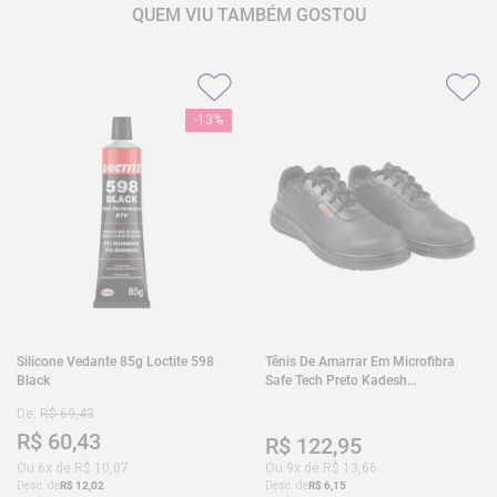
QUEM VIU TAMBÉM GOSTOU
-
13%
Silicone Vedante 85g Loctite 598
Tênis De Amarrar Em Microfibra
Black
Safe Tech Preto Kadesh
35A50PLA2PR30
De:
R$
69
,
43
R$
60
,
43
R$
122
,
95
Ou
6
x de
R$
10
,
07
Ou
9
x de
R$
13
,
66
Desc. de
R$
12
,
02
Desc. de
R$
6
,
15