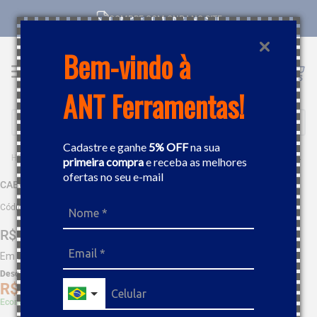
COMPRE COM CNPJ NO SITE
Bem-vindo à
ANT Ferramentas!
Buscar
Cadastre e ganhe
5% OFF
na sua
FERRAMENTAS MANUAIS
CABOS E CONECTORES
CABO ARTICULADO GEDORE 3/8"
primeira compra
e receba as melhores
ofertas no seu e-mail
CABO ARTICULADO GEDORE 3/8"
Código
:
70143
R$
176
,
10
Em até
9
x
R$
19
,
56
sem juros
Desc. de
R$
8
,
81
R$
167
,
29
Economize 5% à vista com Boleto, PIX