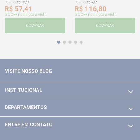
Desc. de
R$
12
,
02
Desc. de
R$
6
,
15
R$
57
,
41
R$
116
,
80
5% OFF no boleto à vista
5% OFF no boleto à vista
COMPRAR
COMPRAR
VISITE NOSSO BLOG
INSTITUCIONAL
QUEM SOMOS
DEPARTAMENTOS
POLITICA DE FRETE GRÁTIS
FERRAMENTAS ELETRICAS/ BATERIAS
POLITICA DE TROCA E DEVOLUÇÃO
ENTRE EM CONTATO
FERRAMENTAS MANUIAIS
FALE CONOSCO
TELEVENDAS