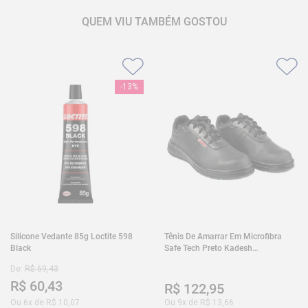
QUEM VIU TAMBÉM GOSTOU
-
13%
Silicone Vedante 85g Loctite 598
Tênis De Amarrar Em Microfibra
Black
Safe Tech Preto Kadesh
35A50PLA2PR30
De:
R$
69
,
43
R$
60
,
43
R$
122
,
95
Ou
6
x de
R$
10
,
07
Ou
9
x de
R$
13
,
66