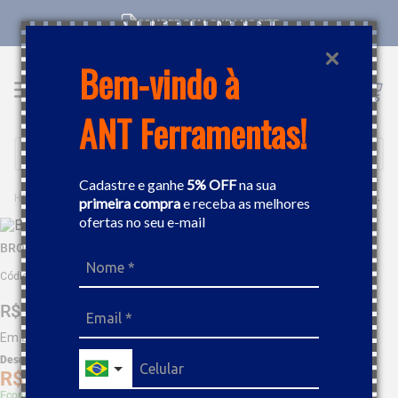
COMPRE COM CNPJ NO SITE
Bem-vindo à
ANT Ferramentas!
Buscar
Cadastre e ganhe
5% OFF
na sua
FERRAMENTAS
PEÇAS E ACESSÓRIOS
BROCAS
BROCA DE AÇO RÁPIDO HSS 1/4 BOSCH 2608577328U
primeira compra
e receba as melhores
ofertas no seu e-mail
BROCA DE AÇO RÁPIDO HSS 1/4 BOSCH 2608577328U
Código
:
491155
R$
10
,
10
Em até
1
x
R$
10
,
10
sem juros
Desc. de
R$
0
,
51
R$
9
,
59
Economize 5% à vista com Boleto, PIX