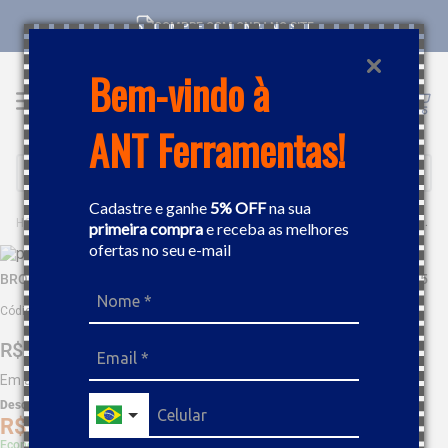
COMPRE COM CNPJ NO SITE
Bem-vindo à
ANT Ferramentas!
Buscar
Cadastre e ganhe
5% OFF
na sua
FERRAMENTAS
PEÇAS E ACESSÓRIOS
BROCAS
BROCA CURTA HSS HP REVENIDA DIN 338 9,5MM DORMER A1009.5
primeira compra
e receba as melhores
ofertas no seu e-mail
BROCA CURTA HSS HP REVENIDA DIN 338 9,5MM DORMER A1009.5
Código
:
439727
R$
34
,
26
Em até
3
x
R$
11
,
42
sem juros
Desc. de
R$
1
,
71
R$
32
,
54
Economize 5% à vista com Boleto, PIX