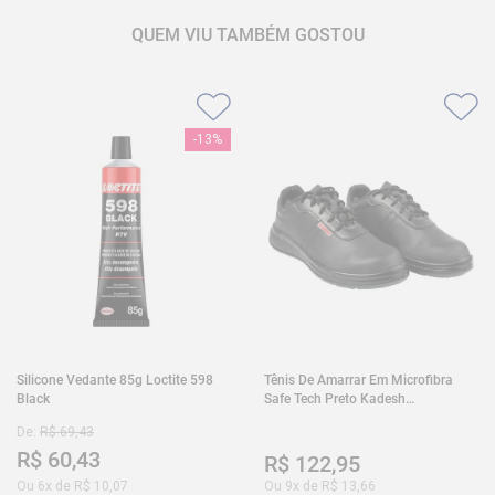
QUEM VIU TAMBÉM GOSTOU
-
13%
Silicone Vedante 85g Loctite 598
Tênis De Amarrar Em Microfibra
Black
Safe Tech Preto Kadesh
35A50PLA2PR30
De:
R$
69
,
43
R$
60
,
43
R$
122
,
95
Ou
6
x de
R$
10
,
07
Ou
9
x de
R$
13
,
66