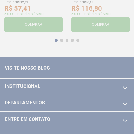
Desc. de
R$
12
,
02
Desc. de
R$
6
,
15
R$
57
,
41
R$
116
,
80
5% OFF no boleto à vista
5% OFF no boleto à vista
COMPRAR
COMPRAR
VISITE NOSSO BLOG
INSTITUCIONAL
QUEM SOMOS
DEPARTAMENTOS
POLITICA DE FRETE GRÁTIS
FERRAMENTAS ELETRICAS/ BATERIAS
POLITICA DE TROCA E DEVOLUÇÃO
ENTRE EM CONTATO
FERRAMENTAS MANUIAIS
FALE CONOSCO
TELEVENDAS