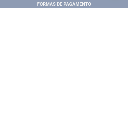
TELEVENDAS
MEDIÇÃO
FORMAS DE PAGAMENTO
LOJA FÍSICA
SOLDA
CORPORATIVO
COMPRESSORES
VENDAS ONLINE@ANTFERRAMENTAS.COM.BR
CASA E JARDIM
SAC@ANTFERRAMENTAS.COM.BR
SELOS DE SEGURANÇA
LAYOUT E DESENVOLVIMENTO