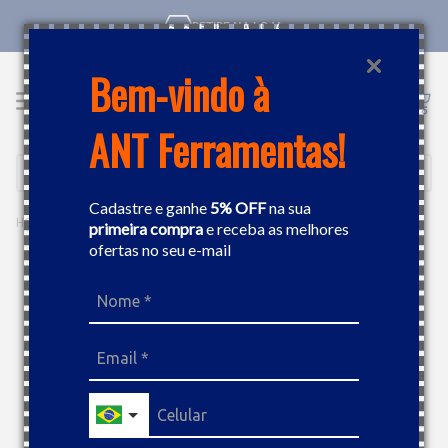
RETIRE NA LOJA
Bem-vindo à
ANT Ferramentas!
Buscar
Cadastre e ganhe
5% OFF
na sua
MÓVEIS INDUSTRIAIS
BANCADAS DE TRABALHO
BANCADA COM 5 GAVETAS 1 PORTA TRAMONTINA 44954211
primeira compra
e receba as melhores
ofertas no seu e-mail