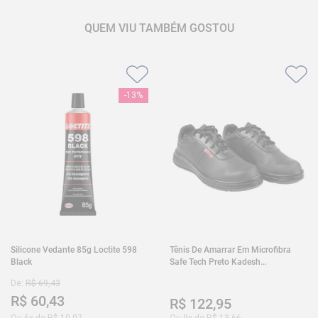
QUEM VIU TAMBÉM GOSTOU
-
13%
Silicone Vedante 85g Loctite 598
Tênis De Amarrar Em Microfibra
Black
Safe Tech Preto Kadesh
35A50PLA2PR30
De:
R$
69
,
43
R$
60
,
43
R$
122
,
95