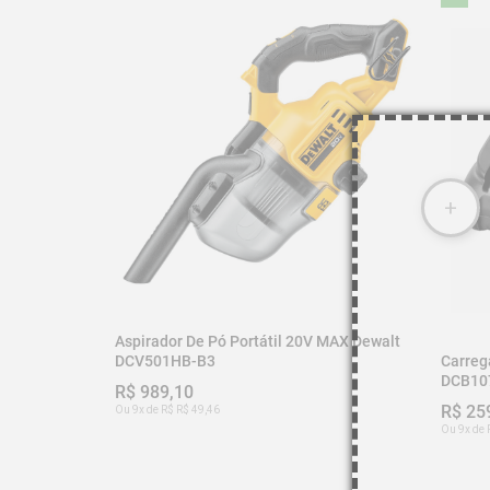
1 - Escova Redonda

1 - Escova de Peixe

1 - Bocal de Piso

1 - Filtro HEPA

1 - Bolsa de Acessórios

Código: DCV501HB-B3

Imagens meramente ilustrativas.
Aspirador De Pó Portátil 20V MAX Dewalt
Carreg
DCV501HB-B3
DCB10
R$ 989,10
R$ 25
Ou 9x de R$ R$ 49,46
Ou 9x de 