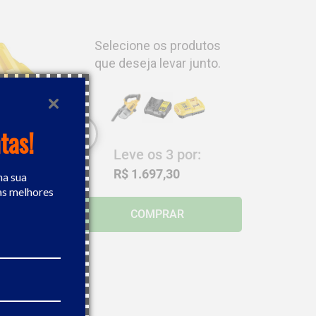
Selecione os produtos
que deseja levar junto.
tas!
Leve os
3
por:
R$ 1.697,30
na sua
as melhores
COMPRAR
20V Dewalt