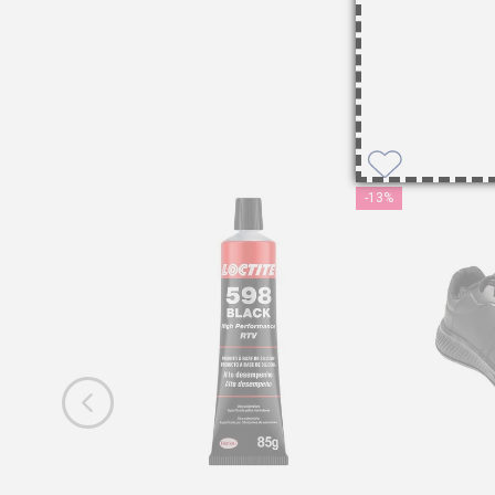
-
13%