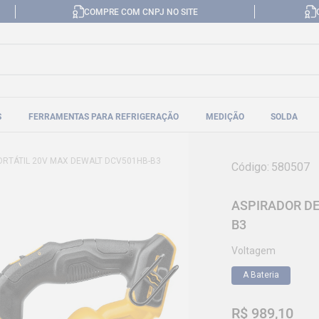
COMPRE COM CNPJ NO SITE
S
FERRAMENTAS PARA REFRIGERAÇÃO
MEDIÇÃO
SOLDA
ORTÁTIL 20V MAX DEWALT DCV501HB-B3
Código
:
580507
ASPIRADOR DE
B3
Voltagem
A Bateria
R$
989
,
10