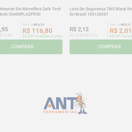
 Amarrar Em Microfibra Safe Tech
Luva De Segurança Tátil Black Sm
adesh 35A50PLA2PR30
Do Brasil 103128207
Desc. de
R$
6
,
15
Desc. de
R$
0
,
11
2
,
95
R$
2
,
12
R$
116
,
80
R$
2
,
01
$
13
,
66
Ou
1
x de
R$
2
,
12
5% OFF no boleto à vista
5% OFF no bol
COMPRAR
COMPRAR
CADASTRE-SE E RECEBA NOSSAS