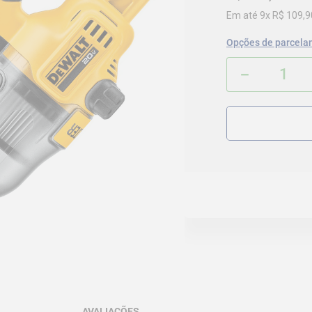
Em até
9
x
R$
109
,
9
Opções de parcela
－
AVALIAÇÕES