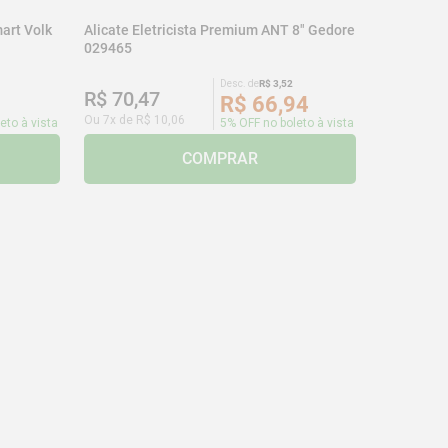
art Volk
Alicate Eletricista Premium ANT 8" Gedore
029465
Desc. de
R$
3
,
52
R$
70
,
47
R$
66
,
94
Ou
7
x de
R$
10
,
06
eto à vista
5% OFF no boleto à vista
COMPRAR