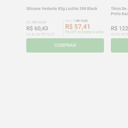
Silicone Vedante 85g Loctite 598 Black
Tênis De
Preto K
Desc. de
R$
12
,
02
De:
R$
69
,
43
R$
57
,
41
R$
60
,
43
R$
12
5% OFF no boleto à vista
Ou
6
x de
R$
10
,
07
Ou
9
x de
R
COMPRAR