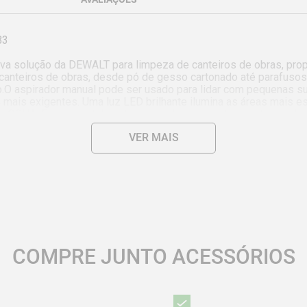
3

nova solução da DEWALT para limpeza de canteiros de obras, p
canteiros de obras, desde pó de gesso cartonado até parafusos
to.O aspirador manual pode ser usado para lidar com pequenas 
is exigentes. Uma luz LED brilhante ilumina as áreas mais esc
s da OSHA. Ele vem totalmente equipado com um tubo extensor, boc
, escova redonda,gancho para cinto, saco de armazenamento de a
VER MAIS
e duração da bateria por carga usando a bateria DCB205 (vendida
alhar de forma mais eficiente. O gancho pode ser instalado de a
iberação do compartimento que armazena os detritos.

s escuras.

COMPRE JUNTO ACESSÓRIOS