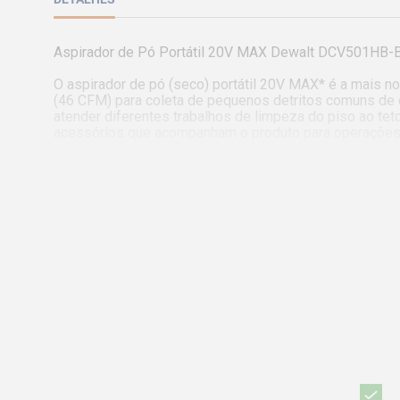
Aspirador de Pó Portátil 20V MAX Dewalt DCV501HB-B
O aspirador de pó (seco) portátil 20V MAX* é a mais 
(46 CFM) para coleta de pequenos detritos comuns de 
atender diferentes trabalhos de limpeza do piso ao te
acessórios que acompanham o produto para operações ma
eficiente de poeira fina e detritos, seguindo as regra
mangueira flexível, bocal chato para espaços estreitos
carregador (vendidos separadamente).

Características:

- Fornece muito mais versatilidade, até 21,4 minutos d
- Gancho de correia BELT HOOK libera as mãos para trab
ferramenta.

- Botão de liberação, desbloqueio fácil da trava para l
- Luz LED proporciona iluminação para trabalhar em área
Conteúdo da Embalagem:

1 - Aspirador sem fio DCV501H

1 - Extensão

1 - Mangueira Flexível

1 - Bico de Rachadura
