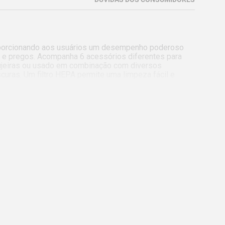
roporcionando aos usuários um desempenho poderoso 
 e pregos. Acompanha 6 acessórios diferentes para 
sujeiras ou usado em combinação com diversos 
uras. Um filtro HEPA permite uma limpeza fácil e 
al liso parapiso, bocal com escova para piso, 
cessórios e filtro HEPA, com exceção da bateria e 
 separadamente).

cordo com o usuário, do lado direito ou esquerdo da 