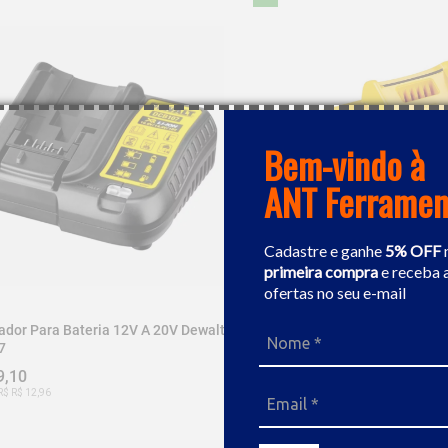
Bem-vindo à
ANT Ferramen
Cadastre e ganhe
5% OFF
primeira compra
e receba 
ofertas no seu e-mail
ador Para Bateria 12V A 20V Dewalt
Carregador Rápido Flexvolt 2
7
20V / 60V Li-Ion - DCB118-B2
9,10
R$ 449,10
R$ R$ 12,96
Ou 9x de R$ R$ 22,46