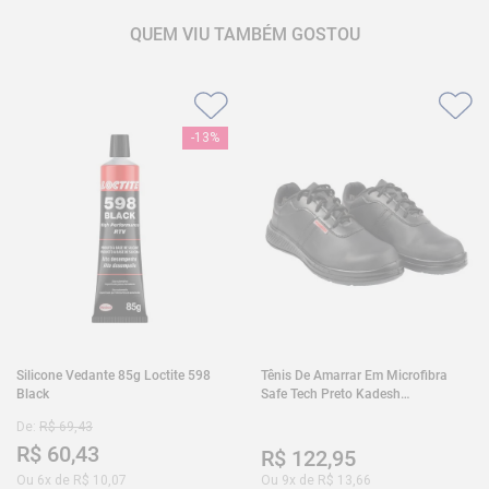
QUEM VIU TAMBÉM GOSTOU
-
13%
Silicone Vedante 85g Loctite 598
Tênis De Amarrar Em Microfibra
Black
Safe Tech Preto Kadesh
35A50PLA2PR30
De:
R$
69
,
43
R$
60
,
43
R$
122
,
95
Ou
6
x de
R$
10
,
07
Ou
9
x de
R$
13
,
66