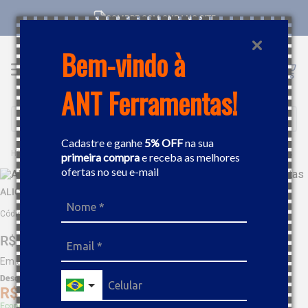
COMPRE COM CNPJ NO SITE
Bem-vindo à
ANT Ferramentas!
Buscar
Cadastre e ganhe
5% OFF
na sua
FERRAMENTAS MANUAIS
ALICATE
ALICATE PEGADOR TENAZ 500MM GEDORE 050983
primeira compra
e receba as melhores
ofertas no seu e-mail
ALICATE PEGADOR TENAZ 500MM GEDORE 050983
Código
:
200695
R$
648
,
50
Em até
9
x
R$
72
,
05
sem juros
Desc. de
R$
32
,
42
R$
616
,
07
Economize 5% à vista com Boleto, PIX