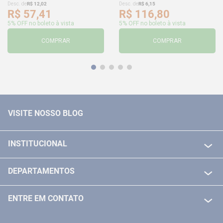
Desc. de
R$
12
,
02
Desc. de
R$
6
,
15
R$
57
,
41
R$
116
,
80
5% OFF no boleto à vista
5% OFF no boleto à vista
COMPRAR
COMPRAR
VISITE NOSSO BLOG
INSTITUCIONAL
QUEM SOMOS
DEPARTAMENTOS
POLITICA DE FRETE GRÁTIS
FERRAMENTAS ELETRICAS/ BATERIAS
POLITICA DE TROCA E DEVOLUÇÃO
ENTRE EM CONTATO
FERRAMENTAS MANUIAIS
FALE CONOSCO
TELEVENDAS