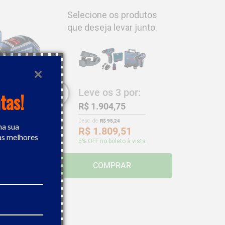
Selecione os produtos
que deseja levar junto.
Leve os
3
por:
tas!
R$ 1.904,75
Desc. de
R$ 95,24
na sua
R$ 1.809,51
as melhores
5
% OFF no boleto à vista
ateria 12V
COMPRAR
46,66
,59
 boleto à vista