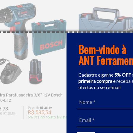
Bem-vindo à
ANT Ferramen
Cadastre e ganhe
5% OFF
primeira compra
e receba 
ofertas no seu e-mail
ira Parafusadeira 3/8" 12V Bosch
Furadeira / Parafusadeira A B
0-LI 2
Bosch GSB 12V-30
3,73
Desc. de
R$ 28,19
R$ 933,25
Desc. de
R$ 
R$ 535,54
R$ 886
R$ R$ 28,19
Ou 9x de R$ R$ 46,66
5
% OFF no boleto à vista
5
% OFF no