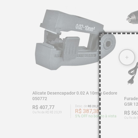
Alicate Desencapador 0.02 A 10mm Gedore
Furade
050772
GSR 12
R$ 407,77
Desc. de
R$ 20,39
R$ 387,38
R$ 56
Ou 9x de R$ R$ 20,39
5
% OFF no boleto à vista
Ou 9x de 