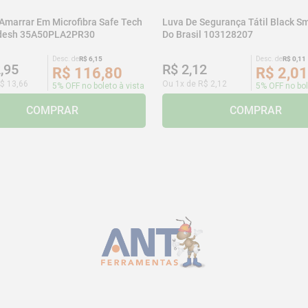
 Amarrar Em Microfibra Safe Tech
Luva De Segurança Tátil Black Sm
adesh 35A50PLA2PR30
Do Brasil 103128207
Desc. de
R$
6
,
15
Desc. de
R$
0
,
11
2
,
95
R$
2
,
12
R$
116
,
80
R$
2
,
01
$
13
,
66
Ou
1
x de
R$
2
,
12
5% OFF no boleto à vista
5% OFF no bol
COMPRAR
COMPRAR
CADASTRE-SE E RECEBA NOSSAS