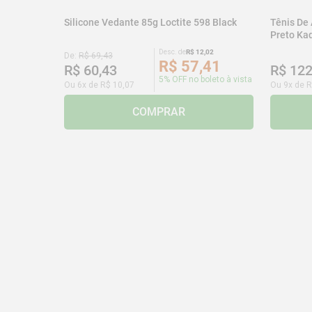
Silicone Vedante 85g Loctite 598 Black
Tênis De
Preto K
Desc. de
R$
12
,
02
De:
R$
69
,
43
R$
57
,
41
R$
60
,
43
R$
12
5% OFF no boleto à vista
Ou
6
x de
R$
10
,
07
Ou
9
x de
R
COMPRAR