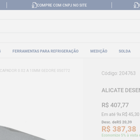
COMPRE COM CNPJ NO SITE
S
FERRAMENTAS PARA REFRIGERAÇÃO
MEDIÇÃO
SOLDA
NCAPADOR 0.02 A 10MM GEDORE 050772
Código
:
204763
ALICATE DESE
R$
407
,
77
Em até
9
x
R$
45
,
30
Desc. de
R$
20
,
39
R$
387
,
38
Economize 5% à vista 