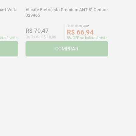
art Volk
Alicate Eletricista Premium ANT 8" Gedore
029465
Desc. de
R$
3
,
52
R$
70
,
47
R$
66
,
94
Ou
7
x de
R$
10
,
06
eto à vista
5% OFF no boleto à vista
COMPRAR