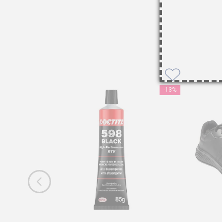
-
13%